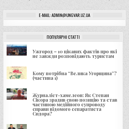
в
і
E-MAIL: ADMIN@UNGVAR.UZ.UA
г
а
ц
ПОПУЛЯРНІ СТАТТІ
і
я
Ужгород – 10 цікавих фактів про які
не завжди розповідають туристам
з
а
Кому потрібна “Велика Угорщина”?
п
(частина 1)
и
с
Журналіст-хамелеон: Як Степан
і
Сікора зрадив свою позицію та став
частиною медійного супроводу
в
справи відомого сепаратиста
Сидора?