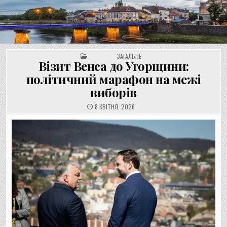
UNGVAR.UZ.UA
Перейти
до
вмісту
POSTED IN
ЗАГАЛЬНЕ
Візит Венса до Угорщини:
політичний марафон на межі
виборів
8 КВІТНЯ, 2026