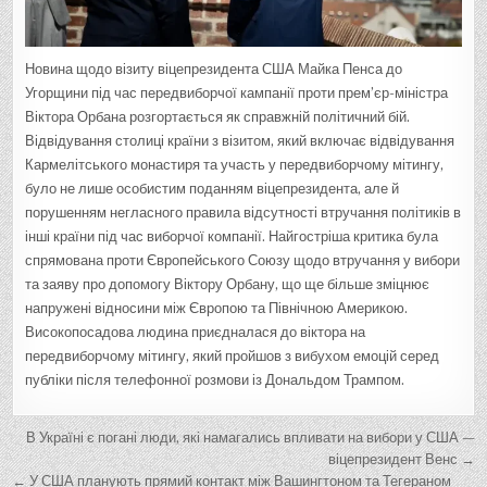
Новина щодо візиту віцепрезидента США Майка Пенса до
Угорщини під час передвиборчої кампанії проти прем’єр-міністра
Віктора Орбана розгортається як справжній політичний бій.
Відвідування столиці країни з візитом, який включає відвідування
Кармелітського монастиря та участь у передвиборчому мітингу,
було не лише особистим поданням віцепрезидента, але й
порушенням негласного правила відсутності втручання політиків в
інші країни під час виборчої компанії. Найгостріша критика була
спрямована проти Європейського Союзу щодо втручання у вибори
та заяву про допомогу Віктору Орбану, що ще більше зміцнює
напружені відносини між Європою та Північною Америкою.
Високопосадова людина приєдналася до віктора на
передвиборчому мітингу, який пройшов з вибухом емоцій серед
публіки після телефонної розмови із Дональдом Трампом.
Н
В Україні є погані люди, які намагались впливати на вибори у США —
а
віцепрезидент Венс →
← У США планують прямий контакт між Вашингтоном та Тегераном