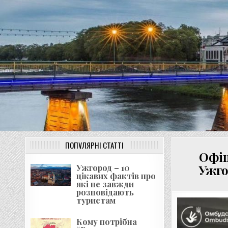
Перейти
до
вмісту
ПОПУЛЯРНІ СТАТТІ
Офіц
Ужго
Ужгород – 10
цікавих фактів про
які не завжди
розповідають
туристам
Кому потрібна