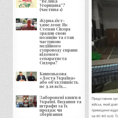
“Велика
Угорщина”?
(частина 1)
Журналіст-
хамелеон: Як
Степан Сікора
зрадив свою
позицію та став
частиною
медійного
супроводу справи
відомого
сепаратиста
Сидора?
Кишенькова
«Доста Україна»
або об’єктивність
не для всіх…
Заборонені книги в
Представник орг
Україні. Видання та
військ, який до
штрафи за їх
продаж чи
приміщенні відр
зберігання
на 40-60 осіб. 