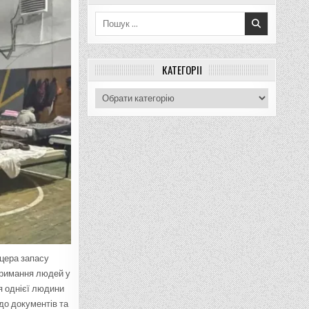
Пошук
для:
КАТЕГОРІЇ
Категорії
цера запасу
тримання людей у
я однієї людини
до документів та