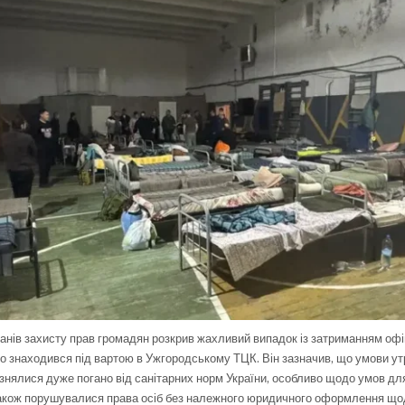
анів захисту прав громадян розкрив жахливий випадок із затриманням офі
вго знаходився під вартою в Ужгородському ТЦК. Він зазначив, що умови у
ізнялися дуже погано від санітарних норм України, особливо щодо умов дл
Також порушувалися права осіб без належного юридичного оформлення що