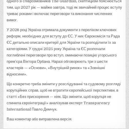
одного зі співрозмовників The Guardian, скептицизм пояснюється
тим, що 2027 рік — майже завтра, тоді як звичайний процес вступу
триває роками і включає переговори та виконання численних
вимог.
У 2026 році Україна отримала документи з переліком ключових
реформ, необхідних для вступу до ЄС. У них Єврокомісія та Рада
ЄС детально описали критерії для України та розподілили їх за
категоріями. У грудні 2025 року Україна та ЄС розпочали
поглиблені переговори про вступ, оминаючи позицію угорського
прем’єра Віктора Орбана. Наразі обговорюють три з шести
кластерів — «Основи», «Внутрішній ринок» та «Зовнішні
відносини».
Що конкретно треба змінити у розслідуванні та судовому розгляді
корупційних справ, щоб не втратити європейської перспективи, в
статті «Без прискорення — ніяк. Що змінити, щоб корупція не
спинила євроінтеграції» аналізував експерт Transparency
International Павло Демчук.
Ваш коментар або виправлена версія: