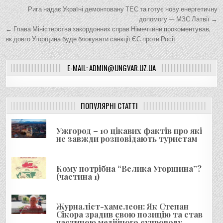
Н
Рига надає Україні демонтовану ТЕС та готує нову енергетичну
а
допомогу — МЗС Латвії →
← Глава Міністерства закордонних справ Німеччини прокоментував,
в
як довго Угорщина буде блокувати санкції ЄС проти Росії
і
г
E-MAIL: ADMIN@UNGVAR.UZ.UA
а
ц
і
ПОПУЛЯРНІ СТАТТІ
я
Ужгород – 10 цікавих фактів про які
з
не завжди розповідають туристам
а
п
Кому потрібна “Велика Угорщина”?
и
(частина 1)
с
і
Журналіст-хамелеон: Як Степан
Сікора зрадив свою позицію та став
в
частиною медійного супроводу