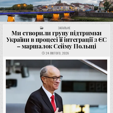
UNGVAR.UZ.UA
Перейти
до
вмісту
POSTED IN
ЗАГАЛЬНЕ
Ми створили групу підтримки
України в процесі її інтеграції з ЄС
– маршалок Сейму Польщі
24 ЛЮТОГО, 2026