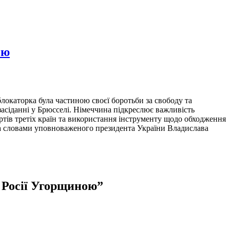
ою
локаторка була частиною своєї боротьби за свободу та
засіданні у Брюсселі. Німеччина підкреслює важливість
ортів третіх країн та використання інструменту щодо обходження
за словами уповноваженого президента України Владислава
и Росії Угорщиною
”