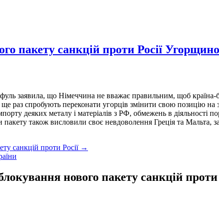
ого пакету санкцій проти Росії Угорщин
фуль заявила, що Німеччина не вважає правильним, щоб країна-б
 ще раз спробують переконати угорців змінити свою позицію на 
мпорту деяких металу і матеріалів з РФ, обмежень в діяльності п
 пакету також висловили своє невдоволення Греція та Мальта, 
ету санкцій проти Росії →
раїни
 блокування нового пакету санкцій прот