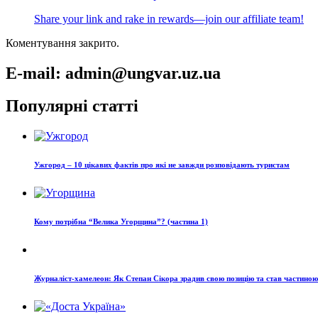
Share your link and rake in rewards—join our affiliate team!
Коментування закрито.
E-mail: admin@ungvar.uz.ua
Популярні статті
Ужгород – 10 цікавих фактів про які не завжди розповідають туристам
Кому потрібна “Велика Угорщина”? (частина 1)
Журналіст-хамелеон: Як Степан Сікора зрадив свою позицію та став частино