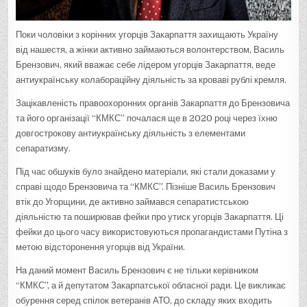
Поки чоловіки з корінних угорців Закарпаття захищають Україну
від нашестя, а жінки активно займаються волонтерством, Василь
Брензович, який вважає себе лідером угорців Закарпаття, веде
антиукраїнську колабораційну діяльність за кроваві рублі кремля.
Зацікавленість правоохоронних органів Закарпаття до Брензовича
та його організації “КМКС” почалася ще в 2020 році через їхню
довгострокову антиукраїнську діяльність з елементами
сепаратизму.
Під час обшуків було знайдено матеріали, які стали доказами у
справі щодо Брензовича та “КМКС”. Пізніше Василь Брензович
втік до Угорщини, де активно займався сепаратистською
діяльністю та поширював фейки про утиск угорців Закарпаття. Ці
фейки до цього часу використовуються пропагандистами Путіна з
метою відсторонення угорців від України.
На даний момент Василь Брензович є не тільки керівником
“КМКС”, а й депутатом Закарпатської обласної ради. Це викликає
обурення серед спілок ветеранів АТО, до складу яких входить