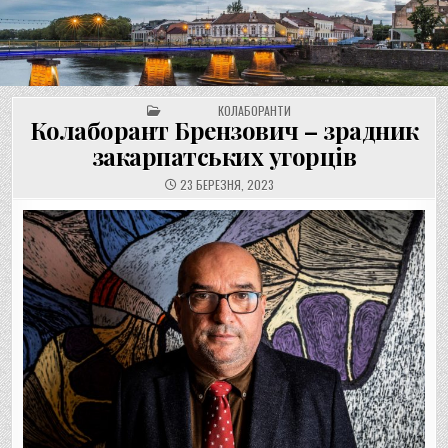
UNGVAR.UZ.UA
Перейти
до
вмісту
POSTED IN
КОЛАБОРАНТИ
Колаборант Брензович – зрадник
закарпатських угорців
23 БЕРЕЗНЯ, 2023