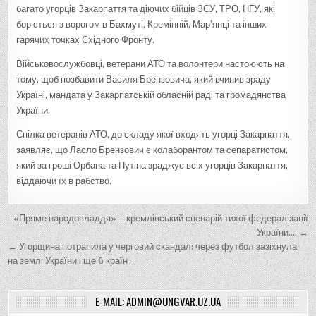
багато угорців Закарпаття та діючих бійців ЗСУ, ТРО, НГУ, які
борються з ворогом в Бахмуті, Кремінній, Мар’янці та інших
гарячих точках Східного Фронту.
Військовослужбовці, ветерани АТО та волонтери настоюють на
тому, щоб позбавити Василя Брензовича, який вчинив зраду
Україні, мандата у Закарпатській обласній раді та громадянства
України.
Спілка ветеранів АТО, до складу якої входять угорці Закарпаття,
заявляє, що Ласло Брензович є колаборантом та сепаратистом,
який за гроші Орбана та Путіна зраджує всіх угорців Закарпаття,
віддаючи їх в рабство.
Н
«Пряме народовладдя» – кремлівський сценарій тихої федералізації
а
України…. →
← Угорщина потрапила у черговий скандал: через футбол зазіхнула
в
на землі України і ще 6 країн
і
г
E-MAIL: ADMIN@UNGVAR.UZ.UA