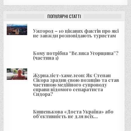
а
ц
і
ПОПУЛЯРНІ СТАТТІ
я
Ужгород – 10 цікавих фактів про які
з
не завжди розповідають туристам
а
п
Кому потрібна “Велика Угорщина”?
и
(частина 1)
с
і
Журналіст-хамелеон: Як Степан
Сікора зрадив свою позицію та став
в
частиною медійного супроводу
справи відомого сепаратиста
Сидора?
Кишенькова «Доста Україна» або
об’єктивність не для всіх…