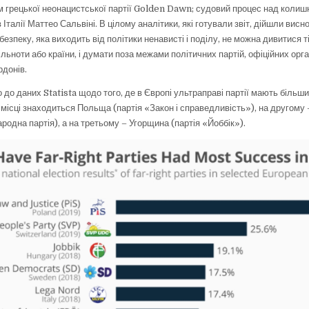
м грецької неонацистської партії Golden Dawn; судовий процес над колиш
 Італії Маттео Сальвіні. В цілому аналітики, які готували звіт, дійшли висн
безпеку, яка виходить від політики ненависті і поділу, не можна дивитися 
пільноти або країни, і думати поза межами політичних партій, офіційних орга
рдонів.
 до даних Statista щодо того, де в Європі ультраправі партії мають більши
 місці знаходиться Польща (партія «Закон і справедливість»), на другому
одна партія), а на третьому – Угорщина (партія «Йоббік»).