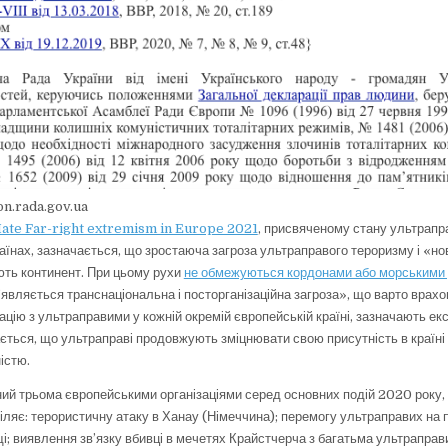
on.rada.gov.ua
f Hate Far-right extremism in Europe 2021
, присвяченому стану ультрапра
аїнах, зазначається, що зростаюча загроза ультраправого тероризму і «нов
ть континент. При цьому рухи
не обмежуються кордонами або морськими
’являється транснаціональна і посторганізаційна загроза», що варто врахо
ацію з ультраправими у кожній окремій європейській країні, зазначають ек
ається, що ультраправі продовжують зміцнювати свою присутність в країні
істю.
ений трьома європейськими організаціями серед основних подій 2020 року, 
діляє: терористичну атаку в Ханау (Німеччина); перемогу ультраправих на
і; виявлення зв’язку вбивці в мечетях Крайстчерча з багатьма ультраправ