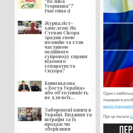
“Велика
Угорщина”?
(частина 1)
Журналіст-
хамелеон: Як
Степан Сікора
зрадив свою
позицію та став
частиною
медійного
супроводу справи
відомого
сепаратиста
Сидора?
Кишенькова
«Доста Україна»
або об’єктивність
Один з найбільш
не для всіх…
поширився росій
медіа повідоми
Заборонені книги в
Україні. Видання та
Про це писали
Ц
штрафи за їх
продаж чи
зберігання