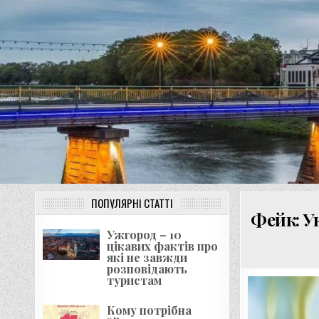
Перейти
до
вмісту
ПОПУЛЯРНІ СТАТТІ
Фейк: У
Ужгород – 10
цікавих фактів про
які не завжди
розповідають
туристам
Кому потрібна