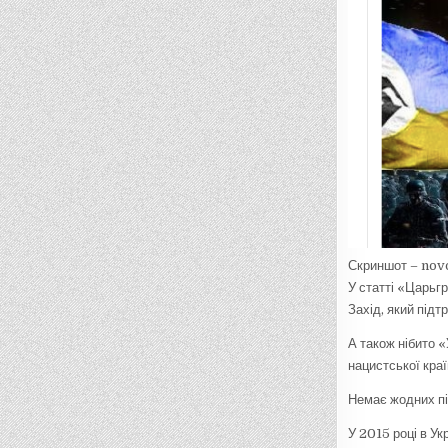
Скриншот – nov
У статті «Царьг
Захід, який підт
А також нібито 
нацистської краї
Немає жодних пі
У 2015 році в Ук