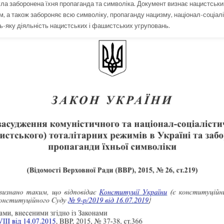
ула заборонена їхня пропаганда та символіка. Документ визнає нацистськи
, а також забороняє всю символіку, пропаганду нацизму, націонал-соціаліз
дь-яку діяльність нацистських і фашистських угруповань.