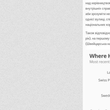
над керівництво
внутрішніх справ
аби зрозуміти не
однієї вулиці, с
національних ко
Також відповідно
рік), на першому
(Швейцарська нар