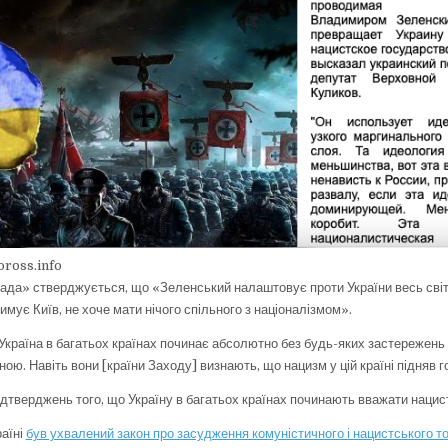
oross.info
рада» стверджується, що «Зеленський налаштовує проти України весь світ,
римує Київ, не хоче мати нічого спільного з націоналізмом».
«Україна в багатьох країнах починає абсолютно без будь-яких застережень
ною. Навіть вони [країни Заходу] визнають, що нацизм у цій країні підняв 
дтверджень того, що Україну в багатьох країнах починають вважати нацис
раїні
був ухвалений
закон про засудження комуністичного і нацистського т