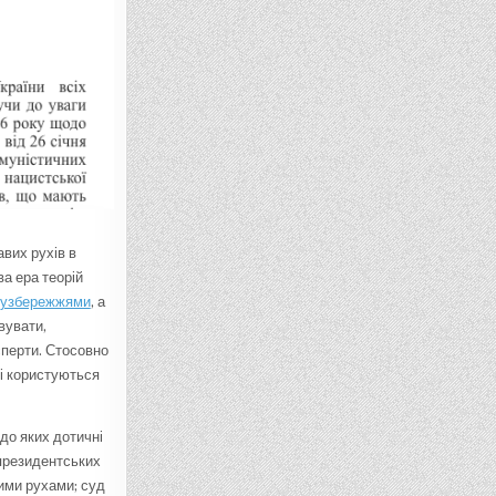
вих рухів в
а ера теорій
 узбережжями
, а
вувати,
сперти. Стосовно
 і користуються
до яких дотичні
 президентських
ими рухами; суд