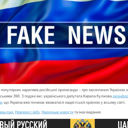
 популярних наративів російської пропаганди – про захоплення Україною 
ськими ЗМІ. З подачі екс-українського депутата Кирила Кулікова
дезінфор
ли
, що Україна вже починає вважатися нацистської країною у всьому світі.
арьград
,
Новоросс.info
,
Народные новости
та інші видання.