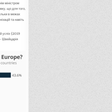
нім міністром
овку, що для того,
тільки в межах
нізацій та навіть
й успіх (2019
 – Швейцарія