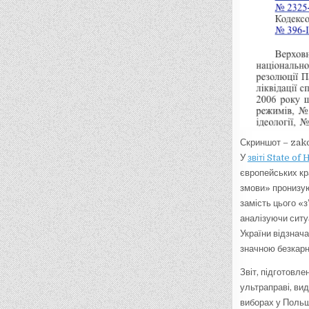
Скриншот – zak
У
звіті State o
європейських кр
змови» пронизую
замість цього «з
аналізуючи ситу
України відзнач
значною безкарн
Звіт, підготовл
ультраправі, ви
виборах у Польщ