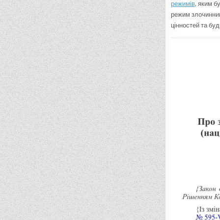
режимів
, яким б
режим злочинним
цінностей та бу