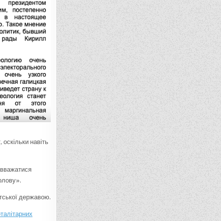
 оскільки навіть
 вважатися
голову».
тської державою.
оталітарних