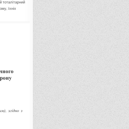
й тоталітарний
му, їхніх