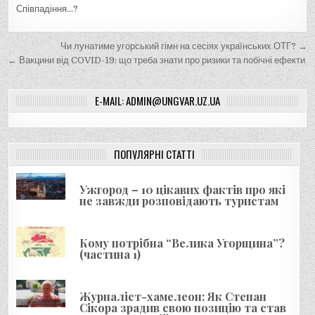
Співпадіння…?
Н
Чи лунатиме угорський гімн на сесіях українських ОТГ? →
а
← Вакцини від COVID-19: що треба знати про ризики та побічні ефекти
в
E-MAIL: ADMIN@UNGVAR.UZ.UA
і
г
а
ПОПУЛЯРНІ СТАТТІ
ц
і
Ужгород – 10 цікавих фактів про які
я
не завжди розповідають туристам
з
а
Кому потрібна “Велика Угорщина”?
(частина 1)
п
и
Журналіст-хамелеон: Як Степан
с
Сікора зрадив свою позицію та став