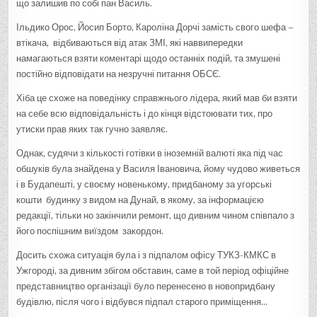
що залишив по собі пан Василь.
Ільдико Орос, Йосип Борто, Кароліна Дорчі замість свого шефа –
втікача, відбиваються від атак ЗМІ, які наввипередки
намагаються взяти коментарі щодо останніх подій, та змушені
постійно відповідати на незручні питання ОБСЄ.
Хіба це схоже на поведінку справжнього лідера, який мав би взяти
на себе всю відповідальність і до кінця відстоювати тих, про
утиски прав яких так гучно заявляє.
Однак, судячи з кількості готівки в іноземній валюті яка під час
обшуків була знайдена у Василя Івановича, йому чудово живеться
і в Будапешті, у своєму новенькому, придбаному за угорські
кошти будинку з видом на Дунай, в якому, за інформацією
редакції, тільки но закінчили ремонт, що дивним чином співпало з
його поспішним виїздом закордон.
Досить схожа ситуація була і з підпалом офісу ТУКЗ-КМКС в
Ужгороді, за дивним збігом обставин, саме в той період офіційне
представництво організації було перенесено в новопридбану
будівлю, після чого і відбувся підпал старого приміщення…