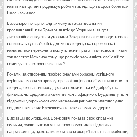
навіть на відстані продовжує робити вигляд, що за щось бореться
і щось захищає.
Беззаперечно гарно. Однак чому ж такий ідеальний,
прославлений пан Брензович втік до Угорщини і звідти
дистанційно опікується угорцями Закарпаття, а не доводить свою
невинність тут, в Україні. Для чого людині, яка переконана і
намагається переконати всіх у власній правоті та чесності тікати
так далеко? Можливо тому, що розуміє злочинність своїх дій та
неминучість покарання за них?
Роками, за створеним професіоналами образом успішного
керівника, борця за права угорської національної меншини стояла
людина, яку насамперед цікавив тільки власний добробут та
фінанси, які щедрими ріками лилися з офіційного Будапешту для
підтримки угорськомовного населення регіону та благополучно
осідали в кишенях Брензовича та таких самих «лідерів».
Виїхавши до Угорщини, Брензович показав своє справжнє
обличчя, буквально кинувши своїх побратимів-підлеглих
напризволяще, адже саме вони зараз розгрібають ті всі проблеми,