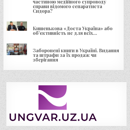
і
частиною медійного супроводу
справи відомого сепаратиста
в
Сидора?
Кишенькова «Доста Україна» або
об’єктивність не для всіх…
Заборонені книги в Україні. Видання
та штрафи за їх продаж чи
зберігання