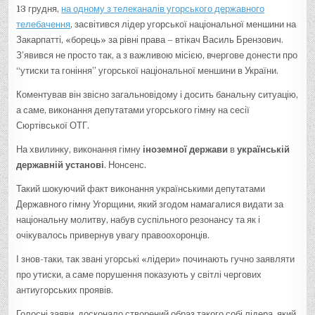
13 грудня,
на одному з телеканалів угорського державного
телебачення
, засвітився лідер угорської національної меншини на
Закарпатті, «борець» за рівні права – втікач Василь Брензович.
З’явився не просто так, а з важливою місією, вчергове донести про
“утиски та гоніння” угорської національної меншини в України.
Коментував він звісно загальновідому і досить банальну ситуацію,
а саме, виконання депутатами угорського гімну на сесії
Сюртівської ОТГ.
На хвилинку, виконання гімну
іноземної держави
в
українській
державній установі
. Нонсенс.
Такий шокуючий факт виконання українськими депутатами
Державного гімну Угорщини, який згодом намагалися видати за
національну молитву, набув суспільного резонансу та як і
очікувалось привернув увагу правоохоронців.
І знов-таки, так звані угорські «лідери» починають гучно заявляти
про утиски, а саме порушення показують у світлі чергових
антиугорських проявів.
Голосні заяви, досконало створений образ такого собі лідера, який