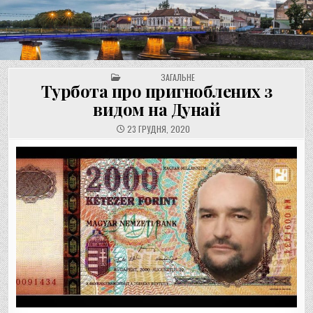
UNGVAR.UZ.UA
Перейти
до
вмісту
POSTED IN
ЗАГАЛЬНЕ
Турбота про пригноблених з
видом на Дунай
23 ГРУДНЯ, 2020