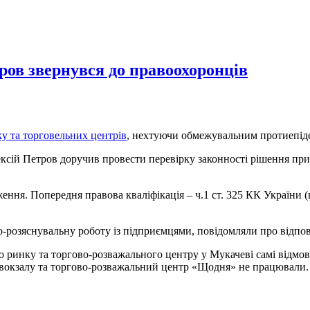
ров звернувся до правоохоронців
у та торговельних центрів
, нехтуючи обмежувальним протиепід
ексій Петров доручив провести перевірку законності рішення п
ння. Попередня правова кваліфікація – ч.1 ст. 325 КК України 
-розяснувальну роботу із підприємцями, повідомляли про відпов
о ринку та торгово-розважального центру у Мукачеві самі відмов
я вокзалу та торгово-розважальний центр «Щодня» не працювали.