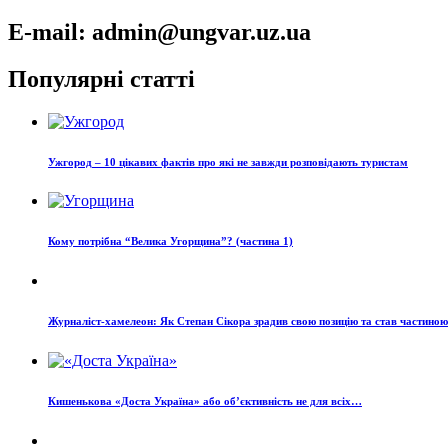
записів
E-mail: admin@ungvar.uz.ua
Популярні статті
Ужгород – 10 цікавих фактів про які не завжди розповідають туристам
Кому потрібна “Велика Угорщина”? (частина 1)
Журналіст-хамелеон: Як Степан Сікора зрадив свою позицію та став частино
Кишенькова «Доста Україна» або об’єктивність не для всіх…