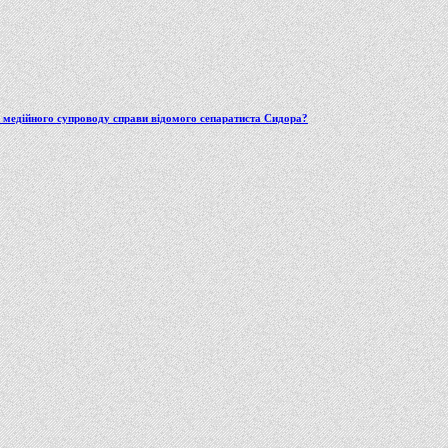
ю медійного супроводу справи відомого сепаратиста Сидора?