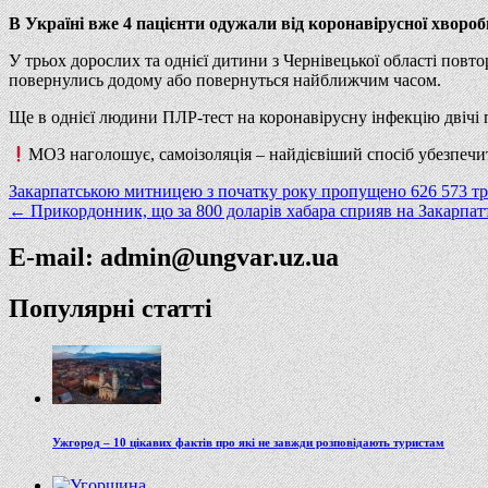
В Україні вже 4 пацієнти одужали від коронавірусної хворо
У трьох дорослих та однієї дитини з Чернівецької області повт
повернулись додому або повернуться найближчим часом.
Ще в однієї людини ПЛР-тест на коронавірусну інфекцію двічі 
МОЗ наголошує, самоізоляція – найдієвіший спосіб убезпечит
Навігація
Закарпатською митницею з початку року пропущено 626 573 т
← Прикордонник, що за 800 доларів хабара сприяв на Закарпат
записів
E-mail: admin@ungvar.uz.ua
Популярні статті
Ужгород – 10 цікавих фактів про які не завжди розповідають туристам