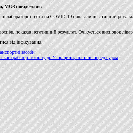
би, МОЗ повідомляє:
орні лабораторні тести на COVID-19 показали негативний результа
поспіль показав негативний результат. Очікується висновок ліка
ися від інфікування.
ранспортні засоби →
ті контрабанді тютюну до Угорщини, постане перед судом