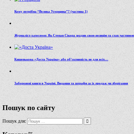
Кому потрібна “Велика Угорщина”? (частина 1)
Журналіст-хамелеон: Як Степан Сікора зрадив свою позицію та став частино
Кишенькова «Доста Україна» або об’єктивність не для всіх…
Заборонені книги в Україні. Видання та штрафи за їх продаж чи зберігання
Пошук по сайту
Пошук для: