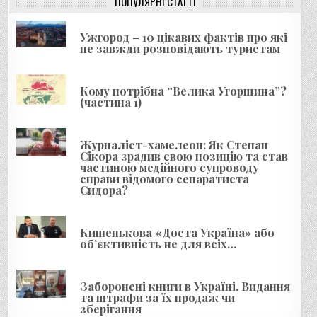
і
ПОПУЛЯРНІ СТАТТІ
я
Ужгород – 10 цікавих фактів про які
з
не завжди розповідають туристам
а
п
Кому потрібна “Велика Угорщина”?
и
(частина 1)
с
і
Журналіст-хамелеон: Як Степан
Сікора зрадив свою позицію та став
в
частиною медійного супроводу
справи відомого сепаратиста
Сидора?
Кишенькова «Доста Україна» або
об’єктивність не для всіх…
Заборонені книги в Україні. Видання
та штрафи за їх продаж чи
зберігання