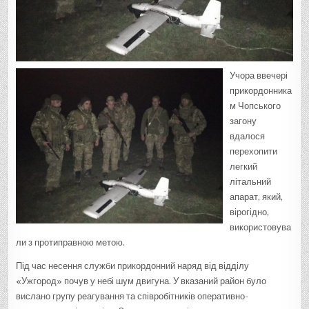
Учора ввечері
прикордонника
м Чопського
загону
вдалося
перехопити
легкий
літальний
апарат, який,
вірогідно,
використовува
ли з протиправною метою.
Під час несення служби прикордонний наряд від відділу
«Ужгород» почув у небі шум двигуна. У вказаний район було
вислано групу реагування та співробітників оперативно-