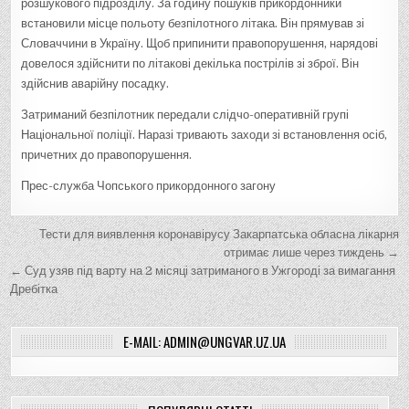
розшукового підрозділу. За годину пошуків прикордонники
встановили місце польоту безпілотного літака. Він прямував зі
Словаччини в Україну. Щоб припинити правопорушення, нарядові
довелося здійснити по літакові декілька пострілів зі зброї. Він
здійснив аварійну посадку.
Затриманий безпілотник передали слідчо-оперативній групі
Національної поліції. Наразі тривають заходи зі встановлення осіб,
причетних до правопорушення.
Прес-служба Чопського прикордонного загону
Н
Тести для виявлення коронавірусу Закарпатська обласна лікарня
а
отримає лише через тиждень →
← Суд узяв під варту на 2 місяці затриманого в Ужгороді за вимагання
в
Дребітка
і
г
E-MAIL: ADMIN@UNGVAR.UZ.UA
а
ц