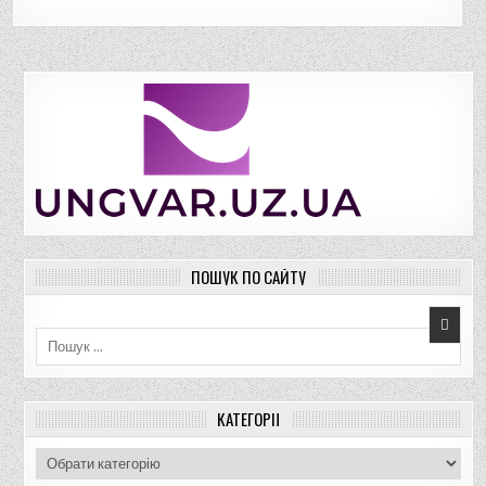
ПОШУК ПО САЙТУ
Пошук для:
КАТЕГОРІЇ
К
а