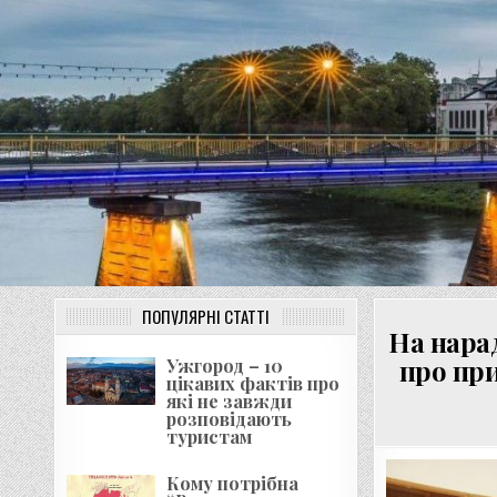
Перейти
до
вмісту
ПОПУЛЯРНІ СТАТТІ
На нара
про пр
Ужгород – 10
цікавих фактів про
які не завжди
розповідають
туристам
Кому потрібна