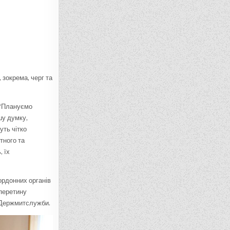
зокрема, черг та
 “Плануємо
шу думку,
уть чітко
тного та
 їх
ордонних органів
 перетину
 Держмитслужби.