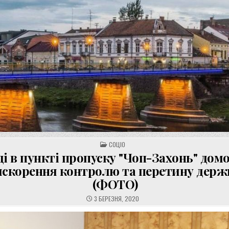
POSTED
СОЦІО
IN
ді в пункті пропуску "Чоп-Захонь" до
искорення контролю та перетину держ
(ФОТО)
3 БЕРЕЗНЯ, 2020