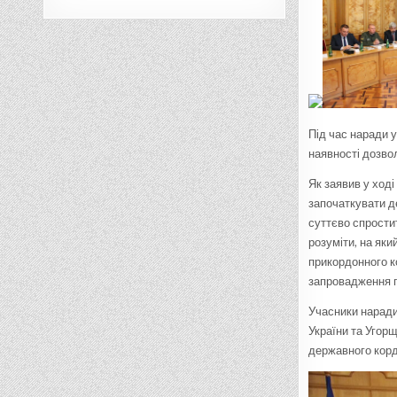
Під час наради 
наявності дозво
Як заявив у ход
започаткувати де
суттєво спростит
розуміти, на яки
прикордонного к
запровадження п
Учасники наради
України та Угор
державного кор