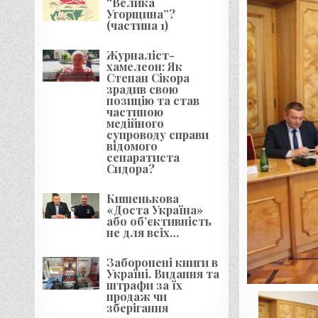
“Велика
Угорщина”?
(частина 1)
Журналіст-
хамелеон: Як
Степан Сікора
зрадив свою
позицію та став
частиною
медійного
супроводу справи
відомого
сепаратиста
Сидора?
Кишенькова
«Доста Україна»
або об’єктивність
не для всіх…
Заборонені книги в
Україні. Видання та
штрафи за їх
продаж чи
зберігання