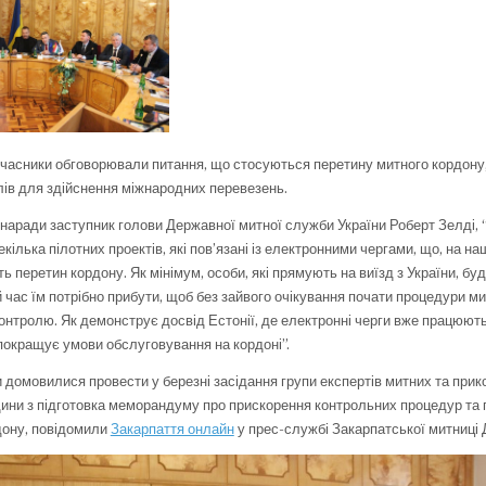
учасники обговорювали питання, що стосуються перетину митного кордону, 
лів для здійснення міжнародних перевезень.
і наради заступник голови Державної митної служби України Роберт Зелді,
кілька пілотних проектів, які пов’язані із електронними чергами, що, на на
ь перетин кордону. Як мінімум, особи, які прямують на виїзд з України, буд
й час їм потрібно прибути, щоб без зайвого очікування почати процедури ми
онтролю. Як демонструє досвід Естонії, де електронні черги вже працюють,
окращує умови обслуговування на кордоні”.
 домовилися провести у березні засідання групи експертів митних та прик
щини з підготовка меморандуму про прискорення контрольних процедур та
дону, повідомили
Закарпаття онлайн
у прес-службі Закарпатської митниці