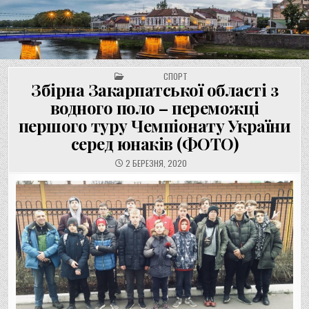
UNGVAR.UZ.UA
Перейти
до
вмісту
POSTED IN
СПОРТ
Збірна Закарпатської області з
водного поло – переможці
першого туру Чемпіонату України
серед юнаків (ФОТО)
2 БЕРЕЗНЯ, 2020