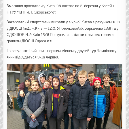
Змагання проходили у Києві 28 лютого по 2 березня у басейні
НТУУ “КПІ ім. І. Сікорського”.
Закарпатські спортсмени виграли у збірної Києва з рахунком 13:8,
у ДЮСШ №21 м.Київ — 12:0, Я.Клочкової\аk.Баркалова 13:6 та у
СДЮШОР №9 Київ 15:3! Поступились тільки кількома голами
гравцям ДЮСШ Одеса 6:9.
І в результаті вийшли з першим місцем у другий тур Чемпіонату,
який відбудеться 9-13 червня.