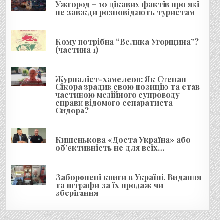
Ужгород – 10 цікавих фактів про які
з
не завжди розповідають туристам
а
п
Кому потрібна “Велика Угорщина”?
и
(частина 1)
с
і
Журналіст-хамелеон: Як Степан
Сікора зрадив свою позицію та став
в
частиною медійного супроводу
справи відомого сепаратиста
Сидора?
Кишенькова «Доста Україна» або
об’єктивність не для всіх…
Заборонені книги в Україні. Видання
та штрафи за їх продаж чи
зберігання