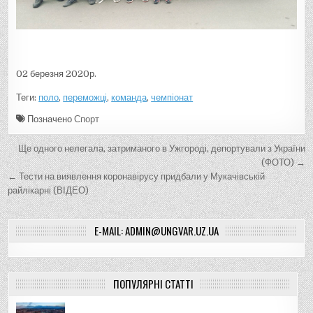
02 березня 2020р.
Теги:
поло
,
переможці
,
команда
,
чемпіонат
Позначено
Спорт
Н
Ще одного нелегала, затриманого в Ужгороді, депортували з України
а
(ФОТО) →
← Тести на виявлення коронавірусу придбали у Мукачівській
в
райлікарні (ВІДЕО)
і
г
E-MAIL: ADMIN@UNGVAR.UZ.UA
а
ц
і
ПОПУЛЯРНІ СТАТТІ
я