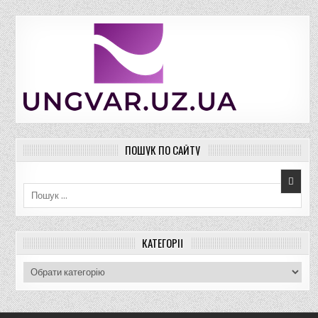
ПОШУК ПО САЙТУ
Пошук для:
КАТЕГОРІЇ
К
а
т
е