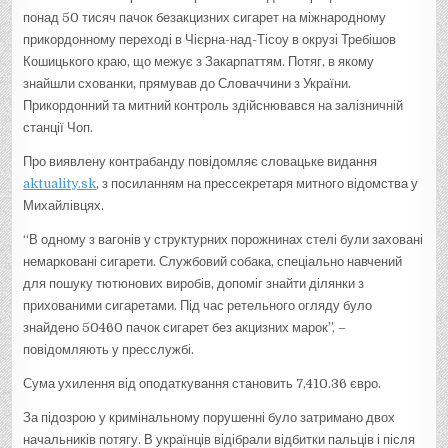
понад 50 тисяч пачок безакцизних сигарет на міжнародному
прикордонному переході в Чієрна-над-Тісоу в окрузі Требішов
Кошицького краю, що межує з Закарпаттям. Потяг, в якому
знайшли схованки, прямував до Словаччини з України.
Прикордонний та митний контроль здійснювався на залізничній
станції Чоп.
Про виявлену контрабанду повідомляє словацьке видання
aktuality.sk
, з посиланням на прессекретаря митного відомства у
Михайлівцях.
“В одному з вагонів у структурних порожнинах стелі були заховані
немарковані сигарети. Службовий собака, спеціально навчений
для пошуку тютюнових виробів, допоміг знайти ділянки з
прихованими сигаретами. Під час ретельного огляду було
знайдено 50460 пачок сигарет без акцизних марок”, –
повідомляють у пресслужбі.
Сума ухилення від оподаткування становить 7,410.36 євро.
За підозрою у кримінальному порушенні було затримано двох
начальників потягу. В українців відібрали відбитки пальців і після