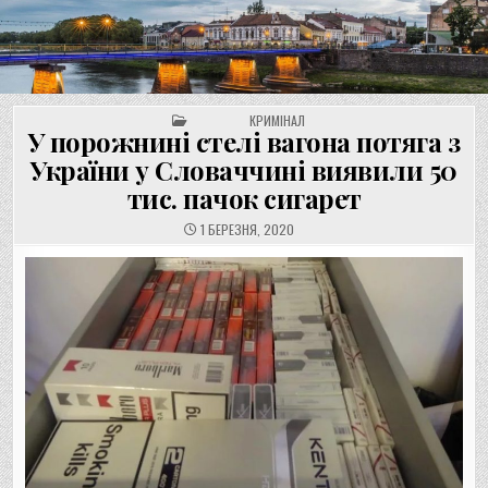
UNGVAR.UZ.UA
Перейти
до
вмісту
POSTED IN
КРИМІНАЛ
У порожнині стелі вагона потяга з
України у Словаччині виявили 50
тис. пачок сигарет
1 БЕРЕЗНЯ, 2020