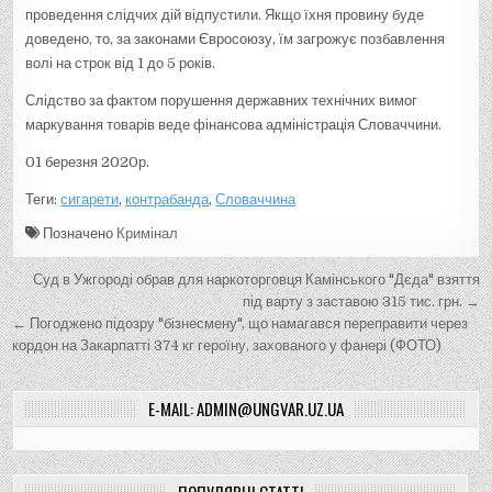
проведення слідчих дій відпустили. Якщо їхня провину буде
доведено, то, за законами Євросоюзу, їм загрожує позбавлення
волі на строк від 1 до 5 років.
Слідство за фактом порушення державних технічних вимог
маркування товарів веде фінансова адміністрація Словаччини.
01 березня 2020р.
Теги:
сигарети
,
контрабанда
,
Словаччина
Позначено
Кримінал
Н
Суд в Ужгороді обрав для наркоторговця Камінського "Дєда" взяття
а
під варту з заставою 315 тис. грн. →
← Погоджено підозру "бізнесмену", що намагався переправити через
в
кордон на Закарпатті 374 кг героїну, захованого у фанері (ФОТО)
і
г
E-MAIL: ADMIN@UNGVAR.UZ.UA
а
ц
ПОПУЛЯРНІ СТАТТІ