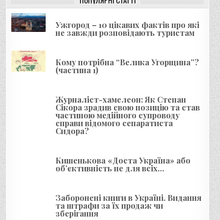
і
я
Ужгород – 10 цікавих фактів про які
з
не завжди розповідають туристам
а
п
Кому потрібна “Велика Угорщина”?
и
(частина 1)
с
і
Журналіст-хамелеон: Як Степан
Сікора зрадив свою позицію та став
в
частиною медійного супроводу
справи відомого сепаратиста
Сидора?
Кишенькова «Доста Україна» або
об’єктивність не для всіх…
Заборонені книги в Україні. Видання
та штрафи за їх продаж чи
зберігання