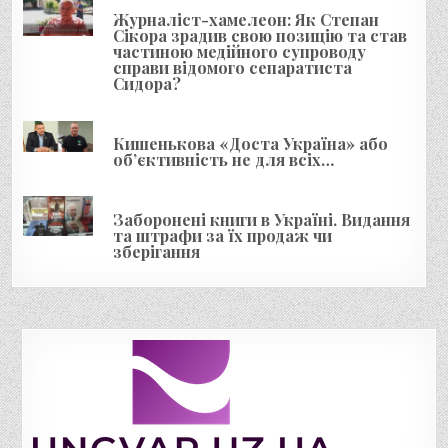
с
Журналіст-хамелеон: Як Степан
і
Сікора зрадив свою позицію та став
частиною медійного супроводу
в
справи відомого сепаратиста
Сидора?
Кишенькова «Доста Україна» або
об’єктивність не для всіх…
Заборонені книги в Україні. Видання
та штрафи за їх продаж чи
зберігання