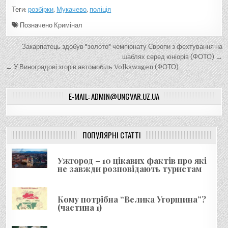
Теги:
розбірки
,
Мукачево
,
поліція
Позначено
Кримінал
Н
Закарпатець здобув "золото" чемпіонату Європи з фехтування на
а
шаблях серед юніорів (ФОТО) →
← У Виноградові згорів автомобіль Volkswagen (ФОТО)
в
і
E-MAIL: ADMIN@UNGVAR.UZ.UA
г
а
ц
ПОПУЛЯРНІ СТАТТІ
і
я
Ужгород – 10 цікавих фактів про які
не завжди розповідають туристам
з
а
Кому потрібна “Велика Угорщина”?
п
(частина 1)
и