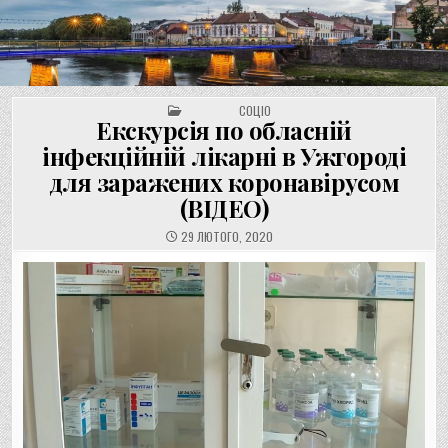
UNGVAR.UZ.UA
Перейти
до
вмісту
POSTED IN
СОЦІО
Екскурсія по обласній
інфекційній лікарні в Ужгороді
для заражених коронавірусом
(ВІДЕО)
29 ЛЮТОГО, 2020