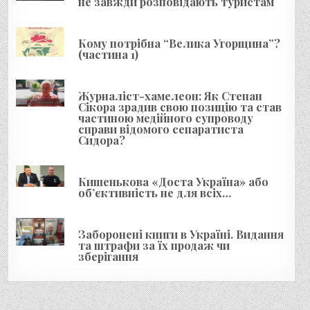
не завжди розповідають туристам
з
а
Кому потрібна “Велика Угорщина”?
п
(частина 1)
и
с
Журналіст-хамелеон: Як Степан
і
Сікора зрадив свою позицію та став
частиною медійного супроводу
в
справи відомого сепаратиста
Сидора?
Кишенькова «Доста Україна» або
об’єктивність не для всіх…
Заборонені книги в Україні. Видання
та штрафи за їх продаж чи
зберігання