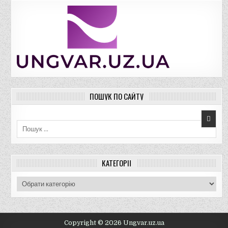
ПОШУК ПО САЙТУ
Пошук для:
КАТЕГОРІЇ
К
а
т
е
г
Copyright © 2026 Ungvar.uz.ua