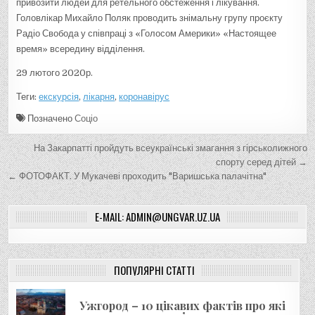
привозити людей для ретельного обстеження і лікування.
Головлікар Михайло Поляк проводить знімальну групу проєкту
Радіо Свобода у співпраці з «Голосом Америки» «Настоящее
время» всередину відділення.
29 лютого 2020р.
Теги:
екскурсія
,
лікарня
,
коронавірус
Позначено
Соціо
Н
На Закарпатті пройдуть всеукраїнські змагання з гірськолижного
а
спорту серед дітей →
← ФОТОФАКТ. У Мукачеві проходить "Варишська палачітна"
в
і
E-MAIL: ADMIN@UNGVAR.UZ.UA
г
а
ц
ПОПУЛЯРНІ СТАТТІ
і
я
Ужгород – 10 цікавих фактів про які