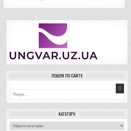
ПОШУК ПО САЙТУ
Пошук для:
КАТЕГОРІЇ
К
а