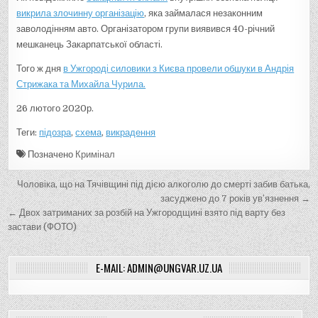
викрила злочинну організацію
, яка займалася незаконним
заволодінням авто. Організатором групи виявився 40-річний
мешканець Закарпатської області.
Того ж дня
в Ужгороді силовики з Києва провели обшуки в Андрія
Стрижака та Михайла Чурила.
26 лютого 2020р.
Теги:
підозра
,
схема
,
викрадення
Позначено
Кримінал
Н
Чоловіка, що на Тячівщині під дією алкоголю до смерті забив батька,
а
засуджено до 7 років ув’язнення →
← Двох затриманих за розбій на Ужгородщині взято під варту без
в
застави (ФОТО)
і
г
E-MAIL: ADMIN@UNGVAR.UZ.UA
а
ц