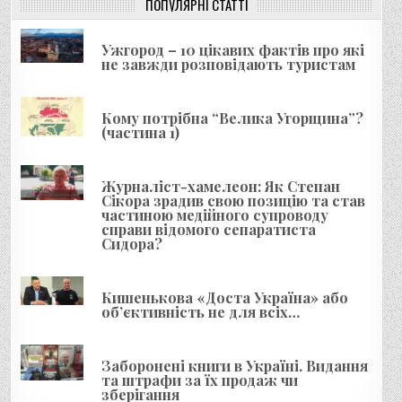
і
ПОПУЛЯРНІ СТАТТІ
я
Ужгород – 10 цікавих фактів про які
з
не завжди розповідають туристам
а
п
Кому потрібна “Велика Угорщина”?
и
(частина 1)
с
і
Журналіст-хамелеон: Як Степан
Сікора зрадив свою позицію та став
в
частиною медійного супроводу
справи відомого сепаратиста
Сидора?
Кишенькова «Доста Україна» або
об’єктивність не для всіх…
Заборонені книги в Україні. Видання
та штрафи за їх продаж чи
зберігання