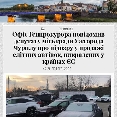
UNGVAR.UZ.UA
Перейти
до
вмісту
POSTED IN
КРИМІНАЛ
Офіс Генпрокурора повідомив
депутату міськради Ужгорода
Чурилу про підозру у продажі
елітних автівок, викрадених у
країнах ЄС
26 ЛЮТОГО, 2020