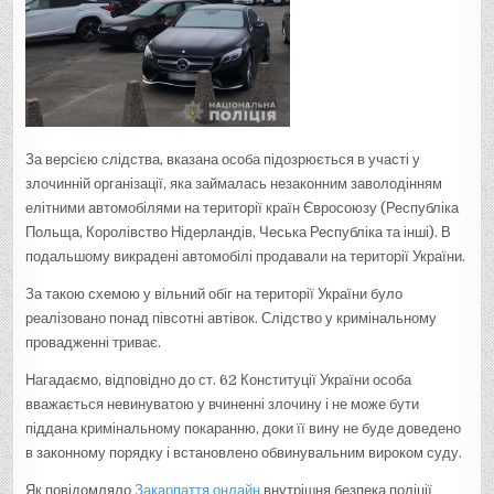
За версією слідства, вказана особа підозрюється в участі у
злочинній організації, яка займалась незаконним заволодінням
елітними автомобілями на території країн Євросоюзу (Республіка
Польща, Королівство Нідерландів, Чеська Республіка та інші). В
подальшому викрадені автомобілі продавали на території України.
За такою схемою у вільний обіг на території України було
реалізовано понад півсотні автівок. Слідство у кримінальному
провадженні триває.
Нагадаємо, відповідно до ст. 62 Конституції України особа
вважається невинуватою у вчиненні злочину і не може бути
піддана кримінальному покаранню, доки її вину не буде доведено
в законному порядку і встановлено обвинувальним вироком суду.
Як повідомляло
Закарпаття онлайн
внутрішня безпека поліції