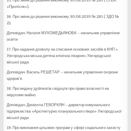
15. Про зміни до рішення виконкому 30.08.2019 № 281 ( СНВК
«Пролісок»).
16. Про зміни до рішення виконкому 30.08.2019 № 281 ( ЗДО №
2).
Доповідач: Наталія МУХОМЕДЬЯНОВА – начальник управління
освіти
17. Про надання дозволу на списання основних засобів в КНП «
Ужгородська міська дитяча клінічна лікарня» Ужгородської
міської ради.
Доповідач: Василь РЕШЕТАР – начальник управління охорони
здоров’я.
18. Про видачу дублікатів свідоцтв про право власності на
нерухоме майно.
Доповідач: Деніелла ГЕВОРКЯН – директор комунального
підприємства «Архітектурно планувального бюро» Ужгородської
міської ради.
19. Про виконання цільових програм у сфері соціального захисту