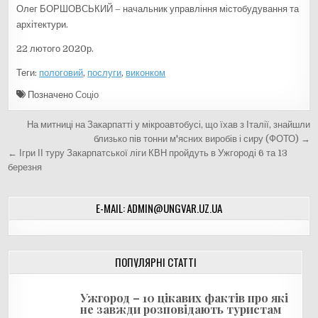
Олег БОРШОВСЬКИЙ – начальник управління містобудування та
архітектури.
22 лютого 2020р.
Теги:
пологовий
,
послуги
,
виконком
Позначено
Соціо
Н
На митниці на Закарпатті у мікроавтобусі, що їхав з Італії, знайшли
а
близько пів тонни м'ясних виробів і сиру (ФОТО) →
← Ігри ІІ туру Закарпатської ліги КВН пройдуть в Ужгороді 6 та 13
в
березня
і
г
E-MAIL: ADMIN@UNGVAR.UZ.UA
а
ц
і
ПОПУЛЯРНІ СТАТТІ
я
Ужгород – 10 цікавих фактів про які
з
не завжди розповідають туристам