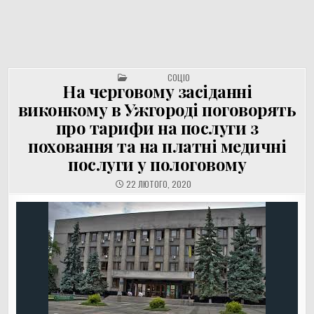
UNGVAR.UZ.UA
Перейти
до
вмісту
POSTED IN
СОЦІО
На черговому засіданні
виконкому в Ужгороді поговорять
про тарифи на послуги з
поховання та на платні медичні
послуги у пологовому
22 ЛЮТОГО, 2020