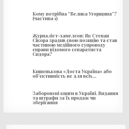
а
п
Кому потрібна “Велика Угорщина”?
и
(частина 1)
с
і
Журналіст-хамелеон: Як Степан
Сікора зрадив свою позицію та став
в
частиною медійного супроводу
справи відомого сепаратиста
Сидора?
Кишенькова «Доста Україна» або
об’єктивність не для всіх…
Заборонені книги в Україні. Видання
та штрафи за їх продаж чи
зберігання