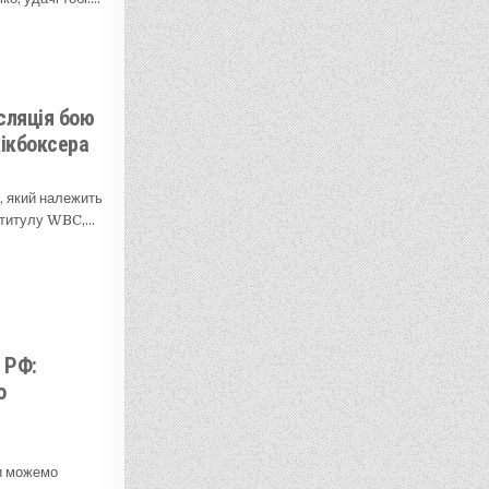
сляція бою
кікбоксера
, який належить
м титулу WBC,…
 РФ:
о
ми можемо