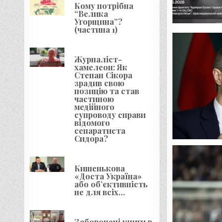
Кому потрібна
“Велика
Угорщина”?
(частина 1)
Журналіст-
хамелеон: Як
Степан Сікора
зрадив свою
позицію та став
частиною
медійного
супроводу справи
відомого
сепаратиста
Сидора?
Кишенькова
«Доста Україна»
або об’єктивність
не для всіх…
Заборонені книги в