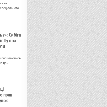
ія не
 спеціального
ьє»: Сибіга
ї Путіна
опи
ів посилаючись
ле це…
ці
о прав
упок