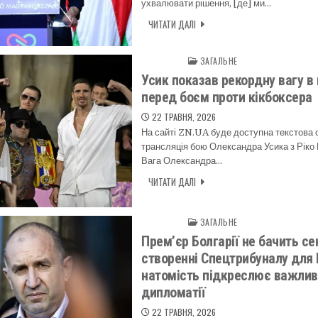
ухвалювати рішення, [де] ми…
ЧИТАТИ ДАЛІ
ЗАГАЛЬНЕ
Posted in
Усик показав рекордну вагу в 
перед боєм проти кікбоксера
22 ТРАВНЯ, 2026
На сайті ZN.UA буде доступна текстова 
трансляція бою Олександра Усика з Ріко
Вага Олександра…
ЧИТАТИ ДАЛІ
ЗАГАЛЬНЕ
Posted in
Прем’єр Болгарії не бачить се
створенні Спецтрибуналу для 
натомість підкреслює важлив
дипломатії
22 ТРАВНЯ, 2026