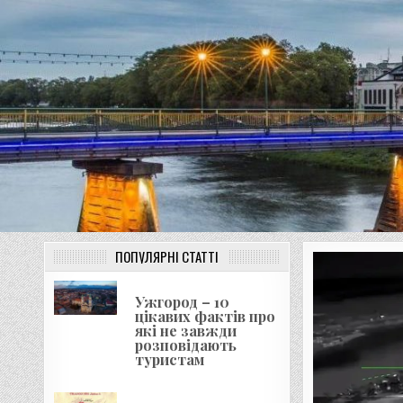
Перейти
UNGVAR.UZ.UA
до
вмісту
ПОПУЛЯРНІ СТАТТІ
Ужгород – 10
цікавих фактів про
які не завжди
розповідають
туристам