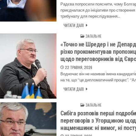
Радєва попросили пояснити, чому Болгар
приєдналася до ініціативи про створення
трибуналу для переслідування…
ЧИТАТИ ДАЛІ
ЗАГАЛЬНЕ
Posted in
«Точно не Шредер і не Депард
різко прокоментував пропозиці
щодо переговорників від Євр
22 ТРАВНЯ, 2026
Водночас він не називав імена кандидат
на те, що “це дипломатичний процес”. “А
ЧИТАТИ ДАЛІ
ЗАГАЛЬНЕ
Posted in
Сибіга розповів перші подроби
переговорів з Угорщиною щод
нацменшини: ні вимог, ні пост