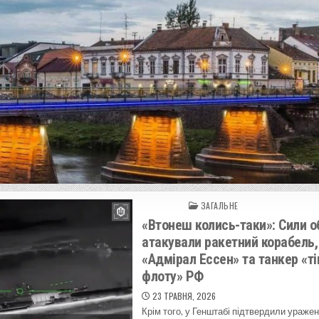
ЗАГАЛЬНЕ
Posted in
«Втонеш колись-таки»: Сили о
атакували ракетний корабель,
«Адмірал Ессен» та танкер «т
флоту» РФ
23 ТРАВНЯ, 2026
Крім того, у Генштабі підтвердили уражен