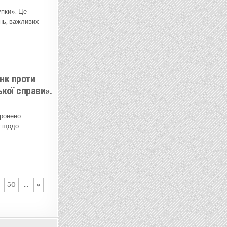
упки». Це
нь, важливих
нк проти
кої справи».
оронено
у щодо
50
...
»