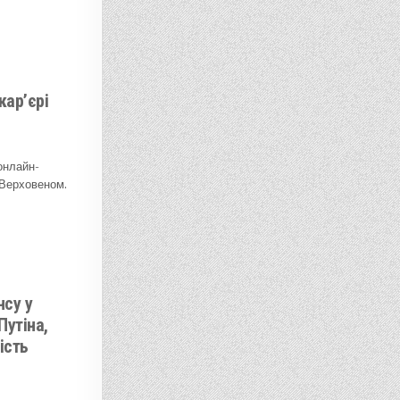
кар’єрі
онлайн-
 Верховеном.
нсу у
Путіна,
ість