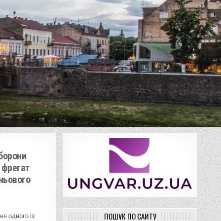
борони
 фрегат
іньового
ПОШУК ПО САЙТУ
ня одного із