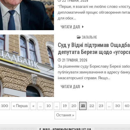
22 ТРАВНЯ, 2026
“Перше, я взагалі не люблю слово «пост
дипломатичний процес обговорення пита
для обох…
ЧИТАТИ ДАЛІ
ЗАГАЛЬНЕ
Posted in
Суд у Відні підтримав Ощадба
депутата Берези щодо «угорсь
21 ТРАВНЯ, 2026
За рішенням суду Бориславу Березі заб
публікувати звинувачення в адресу банк
інкасаторської справи. Якщо…
ЧИТАТИ ДАЛІ
з 100
« Перша
«
...
10
...
19
20
21
22
23
...
30
40
Остання »
E-MAIL: ADMIN@UNGVAR.UZ.UA