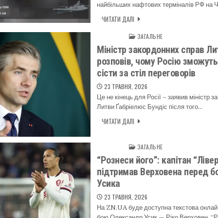
найбільших нафтових терміналів РФ на 
ЧИТАТИ ДАЛІ
ЗАГАЛЬНЕ
Posted in
Міністр закордонних справ Ли
розповів, чому Росію зможуть
сісти за стіл переговорів
23 ТРАВНЯ, 2026
Це не кінець для Росії – заявив міністр 
Литви Ґабріелюс Бундіс після того…
ЧИТАТИ ДАЛІ
ЗАГАЛЬНЕ
Posted in
“Рознеси його”: капітан “Ліве
підтримав Верховена перед б
Усика
23 ТРАВНЯ, 2026
На ZN.UA буде доступна текстова онлай
бою Олександр Усик — Ріко Верховен. “Рік