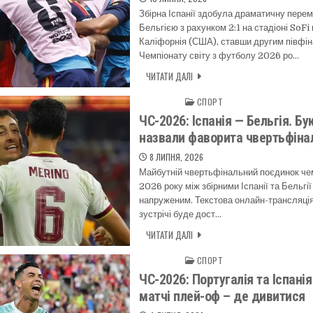
Збірна Іспанії здобула драматичну перем
Бельгією з рахунком 2:1 на стадіоні SoFi 
Каліфорнія (США), ставши другим півфі
Чемпіонату світу з футболу 2026 ро…
ЧИТАТИ ДАЛІ
СПОРТ
Posted in
ЧС-2026: Іспанія — Бельгія. Б
назвали фаворита чвертьфіна
8 ЛИПНЯ, 2026
Майбутній чвертьфінальний поєдинок чем
2026 року між збірними Іспанії та Бельгії
напруженим. Текстова онлайн-трансляція 
зустрічі буде дост…
ЧИТАТИ ДАЛІ
СПОРТ
Posted in
ЧС-2026: Португалія та Іспанія
матчі плей-оф – де дивитися