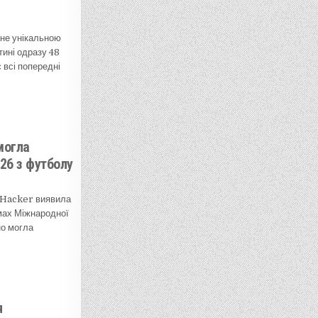
ане унікальною
тині одразу 48
 всі попередні
могла
26 з футболу
aHacker виявила
емах Міжнародної
но могла
я