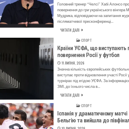
Головний тренер “Челсі” Хабі Алонсо пр
повернення до гри українського вінгера 
Мудрика, відповідаючи на запитання журн
післяматчевої пресконференці…
ЧИТАТИ ДАЛІ
СПОРТ
Posted in
Країни УЄФА, що виступають 
повернення Росії у футбол
11 ЛИПНЯ, 2026
Значна кількість європейських футболь
виступає проти відновлення участі Росії
турнірах під егідою УЄФА. За інформаціє
ЗМІ, до їхнього числа в…
ЧИТАТИ ДАЛІ
СПОРТ
Posted in
Іспанія у драматичному матчі
Бельгію та вийшла до півфіна
10 ЛИПНЯ, 2026