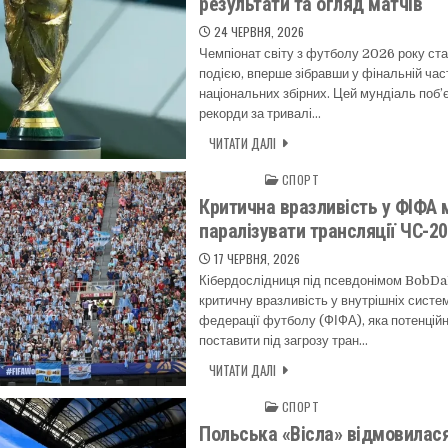
результати та огляд матчів
24 ЧЕРВНЯ, 2026
Чемпіонат світу з футболу 2026 року ст
подією, вперше зібравши у фінальній час
національних збірних. Цей мундіаль поб’є
рекорди за тривалі…
ЧИТАТИ ДАЛІ
СПОРТ
Posted in
Критична вразливість у ФІФА 
паралізувати трансляції ЧС-20
17 ЧЕРВНЯ, 2026
Кібердослідниця під псевдонімом BobD
критичну вразливість у внутрішніх сист
федерації футболу (ФІФА), яка потенцій
поставити під загрозу тран…
ЧИТАТИ ДАЛІ
СПОРТ
Posted in
Польська «Вісла» відмовилас