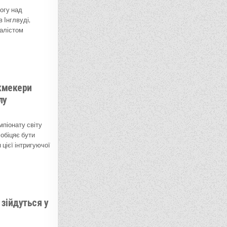
огу над
в Інглвуді,
налістом
укмекери
лу
піонату світу
 обіцяє бути
цієї інтригуючої
 зійдуться у