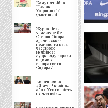
Кому потрібна
“Велика
Угорщина”?
(частина 1)
Журналіст-
хамелеон: Як
Степан Сікора
зрадив свою
позицію та став
частиною
медійного
супроводу справи
відомого
сепаратиста
Сидора?
Кишенькова
«Доста Україна»
або об’єктивність
не для всіх…
Заборонені книги в