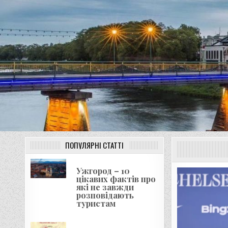
UNGVAR.UZ.UA
Перейти
до
вмісту
ПОПУЛЯРНІ СТАТТІ
Ужгород – 10
цікавих фактів про
які не завжди
розповідають
туристам