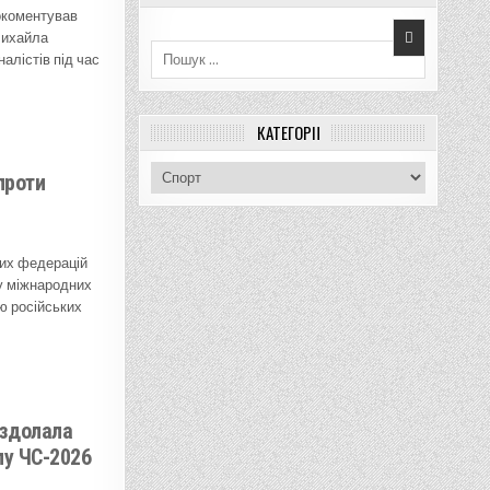
окоментував
Пошук для:
Михайла
алістів під час
КАТЕГОРІЇ
К
проти
а
т
е
г
них федерацій
о
 у міжнародних
р
ю російських
і
ї
 здолала
лу ЧС-2026