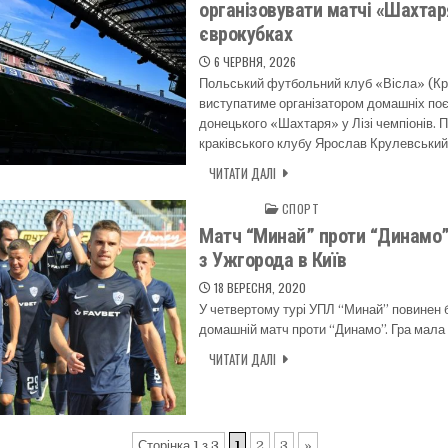
організовувати матчі «Шахтар
єврокубках
6 ЧЕРВНЯ, 2026
Польський футбольний клуб «Вісла» (Кра
виступатиме організатором домашніх поє
донецького «Шахтаря» у Лізі чемпіонів. 
краківського клубу Ярослав Крулевський
ЧИТАТИ ДАЛІ
СПОРТ
Posted in
Матч “Минай” проти “Динамо”
з Ужгорода в Київ
18 ВЕРЕСНЯ, 2020
У четвертому турі УПЛ “Минай” повинен б
домашній матч проти “Динамо”. Гра мала
ЧИТАТИ ДАЛІ
Сторінка 1 з 3
1
2
3
»