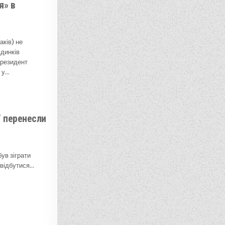
я» в
ків) не
динків
Президент
 у…
 перенесли
ув зіграти
 відбутися…