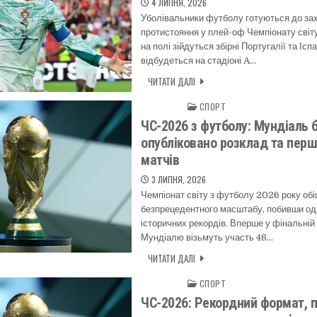
4 ЛИПНЯ, 2026
Уболівальники футболу готуються до з
протистояння у плей-оф Чемпіонату світ
на полі зійдуться збірні Португалії та Іспа
відбудеться на стадіоні A…
ЧИТАТИ ДАЛІ
СПОРТ
Posted in
ЧС-2026 з футболу: Мундіаль б
опубліковано розклад та перш
матчів
3 ЛИПНЯ, 2026
Чемпіонат світу з футболу 2026 року обі
безпрецедентного масштабу, побивши од
історичних рекордів. Вперше у фінальній
Мундіалю візьмуть участь 48…
ЧИТАТИ ДАЛІ
СПОРТ
Posted in
ЧС-2026: Рекордний формат, 