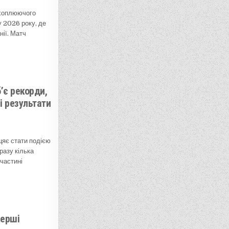
ахоплюючого
у 2026 року, де
нії. Матч
’є рекорди,
і результати
цяє стати подією
разу кілька
 частині
перші