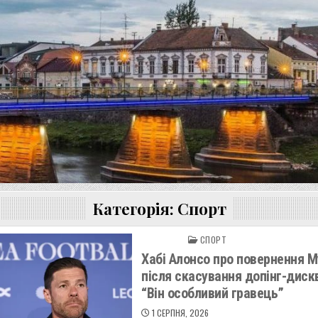
Категорія:
Спорт
СПОРТ
Posted in
Хабі Алонсо про повернення 
після скасування допінг-дискв
“Він особливий гравець”
1 СЕРПНЯ, 2026