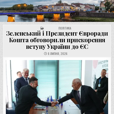
UNGVAR.UZ.UA
Перейти
до
вмісту
POSTED IN
ПОЛІТИКА
Зеленський і Президент Євроради
Кошта обговорили прискорення
вступу України до ЄС
8 ЛИПНЯ, 2026