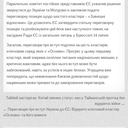
Паралельно, комітет постійних представників ЄС ухвалив рішення
звернутися до України та Молдови із закликом подати
переговорну позицію щодо шостого кластера – «Зовнішні
відносини». Це дозволить ЄС затвердити спільну переговорну
позицію та розблокувати цей блок вже наступного тижня, на
засіданні Ради ЄС із загальних питань у Брюсселі 14 липня.
Загалом, переговори про вступ поділені на шість кластерів,
ключовим серед яких є «Основи». Прогрес у цьому першому
кластері, який зокрема охоплює питання національних меншин, є
критично важливим, адже без нього вступ може бути
заблокований, навіть за успіхів в інших блоках. Угорщина вже
попередила, що невиконання Києвом домовленостей щодо
нацменшин може призвести до замороження переговорів.
Н
Тайбей застерігає: Китай змінює статус-кво у Тайванській протоці без
а
відкритої війни →
← Переговори про вступ України до ЄС: Відкрито ключовий кластер
в
«Основи» та його вимоги
і