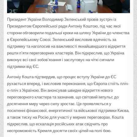
Президент України Володимир Зеленський провів зустріч із
Президентом Європейської ради Антоніу Коштою, під час якої
сторони обговорили подальші кроки на шляху України до членства
в Європейському Союзі. Зеленський висловив вдячність за
підтримку та наголосив на важливості якнайшвидшого відкриття
решти п’яти переговорних кластерів. Він підкреслив, що Україна
виконує всі свої зобов’язання і заслуговує на чіткі сигнали
підтримки від ЄС.
Антоніу Кошта підтвердив, що процес вступу України до ЄС
рухається вперед, і висловив переконання, що Європа стоїть пліч-
о-пліч з Україною. Він анонсував швидке відкриття нового
переговорного кластера та зазначив, що світовий імпульс до
досягнення миру через силу зростає. Це проявляється у
посиленні фінансової, енергетичної та військової підтримки Києва,
а також тиску на Росію для участі у мирних переговорах. Кошта
підкреслив, що ескалація російських атак свідчить про
неспроможність Кремля досягти своїх цілей на полі бою.