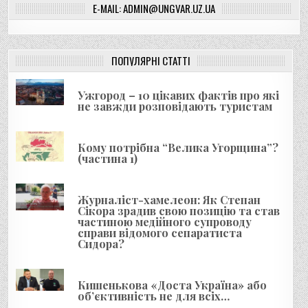
г
E-MAIL: ADMIN@UNGVAR.UZ.UA
а
ц
і
ПОПУЛЯРНІ СТАТТІ
я
Ужгород – 10 цікавих фактів про які
з
не завжди розповідають туристам
а
п
Кому потрібна “Велика Угорщина”?
и
(частина 1)
с
і
Журналіст-хамелеон: Як Степан
Сікора зрадив свою позицію та став
в
частиною медійного супроводу
справи відомого сепаратиста
Сидора?
Кишенькова «Доста Україна» або
об’єктивність не для всіх…