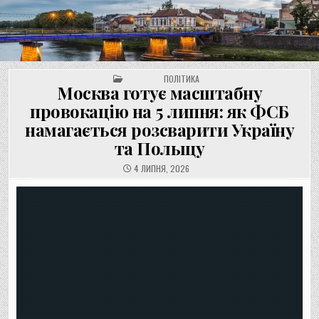
UNGVAR.UZ.UA
Перейти
до
вмісту
POSTED IN
ПОЛІТИКА
Москва готує масштабну
провокацію на 5 липня: як ФСБ
намагається розсварити Україну
та Польщу
4 ЛИПНЯ, 2026