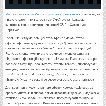
Москва готує масштабну інформаційну провокацію
, спрямовану на
підрив стратегічних відносин між Україною та Польщею,
куратором якої є особисто директор ФСБ РФ Олександр
Бортніков.
Головним інструментом цієї атаки Кремля мають стати
сфальсифіковані документи щодо подій Другої світової війни, а
саме навколо чутливої та болючої теми Волинської трагедії.
Російські спецслужби планують синхронно оприлюднити ці
підробки в інформаційному просторі 5 липня. Головна мета ворога
полягає в тому, щоб реанімувати історичні образи, спровокувати
емоційну реакцію та хвилю обурення в польському суспільстві і в
такий спосіб послабити політичну, військову та логістичну
підтримку України з боку її ключового європейського партнера.
Для досягнення максимального ефекту Кремль задіє весь свій
пропагандистський апарат, оскільки російські державні медіа вже
отримали чітке завдання максимально тиражувати та штучно
масштабувати цю історію. Використання важких історичних тем є