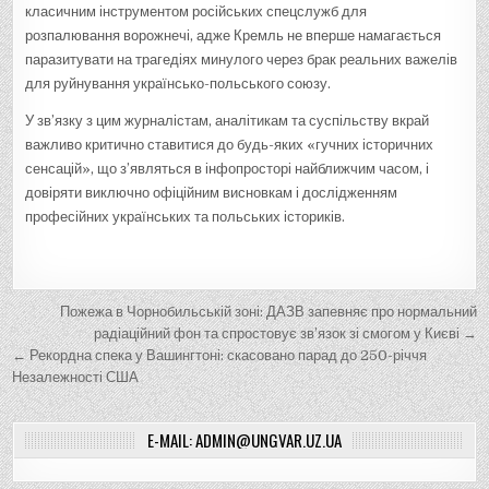
класичним інструментом російських спецслужб для
розпалювання ворожнечі, адже Кремль не вперше намагається
паразитувати на трагедіях минулого через брак реальних важелів
для руйнування українсько-польського союзу.
У зв’язку з цим журналістам, аналітикам та суспільству вкрай
важливо критично ставитися до будь-яких «гучних історичних
сенсацій», що з’являться в інфопросторі найближчим часом, і
довіряти виключно офіційним висновкам і дослідженням
професійних українських та польських істориків.
Н
Пожежа в Чорнобильській зоні: ДАЗВ запевняє про нормальний
а
радіаційний фон та спростовує зв’язок зі смогом у Києві →
← Рекордна спека у Вашингтоні: скасовано парад до 250-річчя
в
Незалежності США
і
г
E-MAIL: ADMIN@UNGVAR.UZ.UA
а