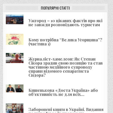
ц
і
ПОПУЛЯРНІ СТАТТІ
я
Ужгород – 10 цікавих фактів про які
з
не завжди розповідають туристам
а
п
Кому потрібна “Велика Угорщина”?
и
(частина 1)
с
і
Журналіст-хамелеон: Як Степан
Сікора зрадив свою позицію та став
в
частиною медійного супроводу
справи відомого сепаратиста
Сидора?
Кишенькова «Доста Україна» або
об’єктивність не для всіх…
Заборонені книги в Україні. Видання