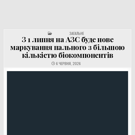
UNGVAR.UZ.UA
Перейти
до
вмісту
POSTED IN
ЗАГАЛЬНЕ
З 1 липня на АЗС буде нове
маркування пального з більшою
кількістю біокомпонентів
6 ЧЕРВНЯ, 2026