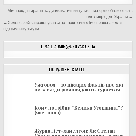
Н
Міжнародні гарантії та дипломатичний тупик: Експерти обговорюють
а
шлях миру для України →
← Зеленський запропонував старт програми «Тисячовесна» для
в
підтримки культури
і
г
E-MAIL: ADMIN@UNGVAR.UZ.UA
а
ц
і
ПОПУЛЯРНІ СТАТТІ
я
Ужгород – 10 цікавих фактів про які
з
не завжди розповідають туристам
а
п
Кому потрібна “Велика Угорщина”?
и
(частина 1)
с
і
Журналіст-хамелеон: Як Степан
Сікора зрадив свою позицію та став