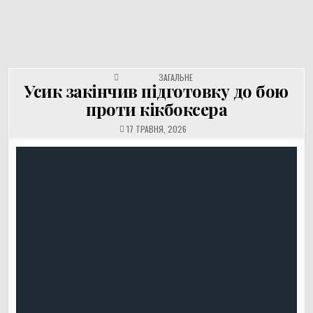
UNGVAR.UZ.UA
Перейти
до
вмісту
POSTED IN
ЗАГАЛЬНЕ
Усик закінчив підготовку до бою
проти кікбоксера
17 ТРАВНЯ, 2026