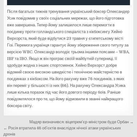
Після багатьох тижнів тренування український боксер Олександер
Усик повідомив у своїх соціальних мережах, що його підготовка
вже завершена. Тепер йому залишилося лише перемогти в
поєдинку проти голландського спеціаліста з кікбоксингу Хейно
Верхорста, який буде відбутися 23 травня у єгипетському місті
Гізі. Перемога українця гарантує йому збереження свого титулу за
версією WBC. Олександр володіє трьома іншими поясами – WBA,
IBF та IBO. Якщо ж він програє своїй майбутній суперниці, її
здобуде жодна з інших спортсменок. Хейно Верхорст добре
відомий своєю високою швидкістю і технічною майстерністю в
поєдинках з кікбоксом. На його рахунку вже 76 поєдинків, з яких
він переміг у більшості із них (66). На рахунку Олександра Усика
лише кілька поразок під час його довгого періоду боїв. Раніше
повідомлялося про те, що йому відмовили в званні найкращого
боксера світу.
Н
Мадяр визначився: віцепрем’єр-міністром буде Орбан →
а
← Росія втратила 46 об’єктів внаслідок нічної атаки українських
дронів