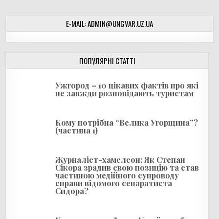
в
і
E-MAIL: ADMIN@UNGVAR.UZ.UA
г
а
ц
ПОПУЛЯРНІ СТАТТІ
і
я
Ужгород – 10 цікавих фактів про які
не завжди розповідають туристам
з
а
Кому потрібна “Велика Угорщина”?
п
(частина 1)
и
с
Журналіст-хамелеон: Як Степан
і
Сікора зрадив свою позицію та став
частиною медійного супроводу
в
справи відомого сепаратиста
Сидора?