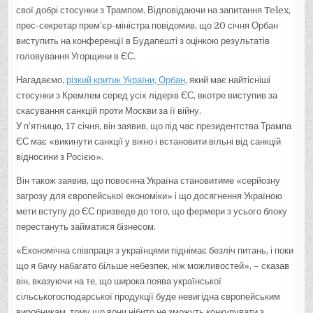
свої добрі стосунки з Трампом. Відповідаючи на запитання Telex,
прес-секретар прем’єр-міністра повідомив, що 20 січня Орбан
виступить на конференції в Будапешті з оцінкою результатів
головування Угорщини в ЄС.
Нагадаємо,
різкий критик України, Орбан
, який має найтісніші
стосунки з Кремлем серед усіх лідерів ЄС, вкотре виступив за
скасування санкцій проти Москви за її війну.
У п’ятницю, 17 січня, він заявив, що під час президентства Трампа
ЄС має «викинути санкції у вікно і встановити вільні від санкцій
відносини з Росією».
Він також заявив, що повоєнна Україна становитиме «серйозну
загрозу для європейської економіки» і що досягнення Україною
мети вступу до ЄС призведе до того, що фермери з усього блоку
перестануть займатися бізнесом.
«Економічна співпраця з українцями піднімає безліч питань, і поки
що я бачу набагато більше небезпек, ніж можливостей», – сказав
він, вказуючи на те, що широка поява української
сільськогосподарської продукції буде невигідна європейським
виробникам, тому що вони нібито не зможуть конкурувати з