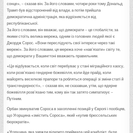
сонце», – сказав він. За його словами, чотири роки тому Дональд
Трамп був відсторонений від влади, а потім прийшла
демократична адміністрація, яка відрізняється від
республіканської.
За його словами, він вважає, що демократи – це глобалісти, за
якими стоїть велика мережа, одним із головних людей якої є
Джордж Сорос. «Вони переслідують свої інтереси через такі
мережі». За його словами, ця мережа хоче «нав’язати» світу те,
що демократи у Вашингтоні вважають правильним.
«Це відбувається, коли світ перебуває у стані міграційного хаосу,
коли розв’язано гендерне божевілля, коли йде прайд, коли
майорять веселкові прапори та робляться операції зі зміни статі й
трансгендерності», – сказав він, не сказавши, утім, що ядерне
божевілля розв’язано тим, кому він так затято симпатизує –
Путіним.
Орбан звинуватив Сороса в захопленні позицій у Європі і пообіцяв,
що Угорщина «змістить Сороса», який «купив брюссельських
бюрократів».
«Угорщина, яка завжди відкрито приймала цей конфлікт, буде