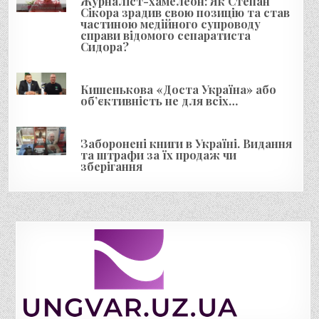
Журналіст-хамелеон: Як Степан
і
Сікора зрадив свою позицію та став
частиною медійного супроводу
в
справи відомого сепаратиста
Сидора?
Кишенькова «Доста Україна» або
об’єктивність не для всіх…
Заборонені книги в Україні. Видання
та штрафи за їх продаж чи
зберігання