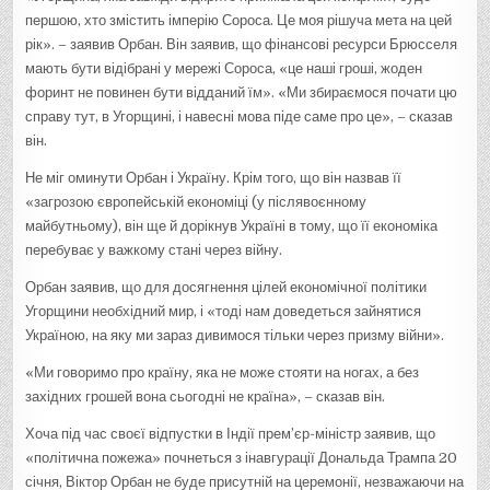
першою, хто змістить імперію Сороса. Це моя рішуча мета на цей
рік». – заявив Орбан. Він заявив, що фінансові ресурси Брюсселя
мають бути відібрані у мережі Сороса, «це наші гроші, жоден
форинт не повинен бути відданий їм». «Ми збираємося почати цю
справу тут, в Угорщині, і навесні мова піде саме про це», – сказав
він.
Не міг оминути Орбан і Україну. Крім того, що він назвав її
«загрозою європейській економіці (у післявоєнному
майбутньому), він ще й дорікнув Україні в тому, що її економіка
перебуває у важкому стані через війну.
Орбан заявив, що для досягнення цілей економічної політики
Угорщини необхідний мир, і «тоді нам доведеться зайнятися
Україною, на яку ми зараз дивимося тільки через призму війни».
«Ми говоримо про країну, яка не може стояти на ногах, а без
західних грошей вона сьогодні не країна», – сказав він.
Хоча під час своєї відпустки в Індії прем’єр-міністр заявив, що
«політична пожежа» почнеться з інавгурації Дональда Трампа 20
січня, Віктор Орбан не буде присутній на церемонії, незважаючи на