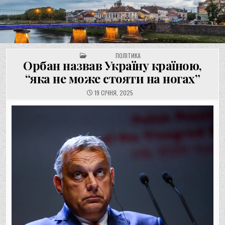
UNGVAR.UZ.UA
Перейти
до
вмісту
POSTED IN
ПОЛІТИКА
Орбан назвав Україну країною,
“яка не може стояти на ногах”
19 СІЧНЯ, 2025