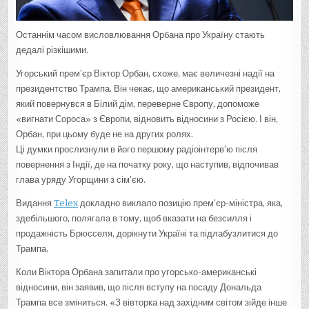
Останнім часом висловлювання Орбана про Україну стають
дедалі різкішими.
Угорський прем’єр Віктор Орбан, схоже, має величезні надії на
президентство Трампа. Він чекає, що американський президент,
який повернувся в Білий дім, переверне Європу, допоможе
«вигнати Сороса» з Європи, відновить відносини з Росією. І він,
Орбан, при цьому буде не на других ролях.
Ці думки прослизнули в його першому радіоінтерв’ю після
повернення з Індії, де на початку року, що наступив, відпочивав
глава уряду Угорщини з сім’єю.
Видання
Telex
докладно виклало позицію прем’єр-міністра, яка,
здебільшого, полягала в тому, щоб вказати на безсилля і
продажність Брюсселя, дорікнути Україні та підлабузлитися до
Трампа.
Коли Віктора Орбана запитали про угорсько-американські
відносини, він заявив, що після вступу на посаду Дональда
Трампа все зміниться. «З вівторка над західним світом зійде інше