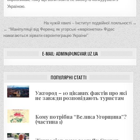
Україною.
Н
На чужій хвилі – Інститут подвійної лояльності →
а
← “Маніпуляції від Ференц: як угорські «маріонетки» Фідес
намагаються зірвати євроінтеграцію України”
в
і
E-MAIL: ADMIN@UNGVAR.UZ.UA
г
а
ц
ПОПУЛЯРНІ СТАТТІ
і
я
Ужгород – 10 цікавих фактів про які
не завжди розповідають туристам
з
а
Кому потрібна “Велика Угорщина”?
п
(частина 1)
и
с