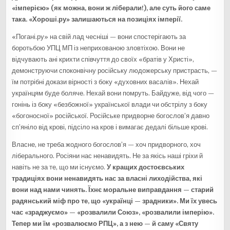
«імперією» (як можна, вони ж ліберали!), але суть його саме
така. «Хороші.ру» залишаються на позиціях імперії.
«Погані.ру» на свій лад чесніші — вони спостерігають за
боротьбою УПЦ МП із неприхованою зловтіхою. Вони не
відчувають ані крихти співчуття до своїх «братів у Христі»,
демонструючи споконвічну російську людожерську пристрасть, —
їм потрібні докази вірності з боку «духовних васалів». Нехай
українцям буде боляче. Нехай вони помруть. Байдуже, від чого —
гонінь із боку «безбожної» української влади чи обстрілу з боку
«богоносної» російської. Російське придворне богослов’я давно
сп’яніло від крові, підсіло на кров і вимагає дедалі більше крові.
Власне, не треба жодного богослов’я — хоч придворного, хоч
ліберального. Росіяни нас ненавидять. Не за якісь наші гріхи й
навіть не за те, що ми існуємо.
У кращих достоєвських
традиціях вони ненавидять нас за власні лиходійства, які
вони над нами чинять. Їхнє моральне виправдання — старий
радянський міф про те, що «українці — зрадники». Ми їх увесь
час «зраджуємо» — «розвалили Союз», «розвалили імперію».
Тепер ми їм «розвалюємо РПЦ», а з нею
—
й саму «Святу