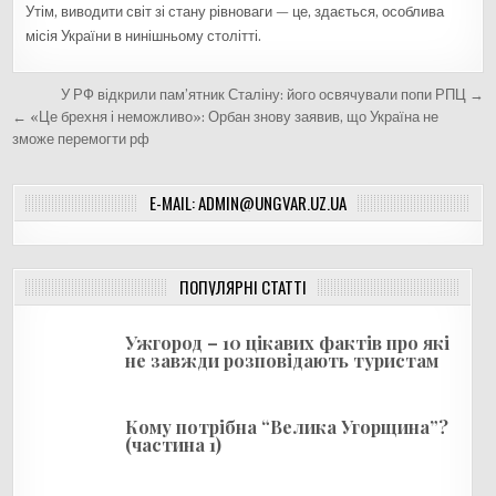
Утім, виводити світ зі стану рівноваги — це, здається, особлива
місія України в нинішньому столітті.
Н
У РФ відкрили пам’ятник Сталіну: його освячували попи РПЦ →
а
← «Це брехня і неможливо»: Орбан знову заявив, що Україна не
зможе перемогти рф
в
і
E-MAIL: ADMIN@UNGVAR.UZ.UA
г
а
ц
ПОПУЛЯРНІ СТАТТІ
і
я
Ужгород – 10 цікавих фактів про які
не завжди розповідають туристам
з
а
Кому потрібна “Велика Угорщина”?
п
(частина 1)
и