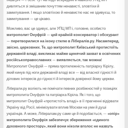
дивляться зі змішаним почуттям ненависті, зловтіхи й
замилування. І якщо зловтіхою й ненавистю нас не здивуєш, то
замилування — це цікаво.
Можливо, вас це здивує, але УПЦ МП і, головне, особисто
митрополит Онуфрій — цей крайній консерватор і обскурант
— перетворилися на ікону стилю в Лібералів.ру.
Насамперед
,
звісно, церковних. Те, що митрополит Київський протистоїть
державній владі, викликає майже щенячий захват в освічених
російськоправославних
—
виявляється, так можна!
Митрополит Онуфрій — пряма протилежність патріарху Кірілу,
який кинув під ноги державній владі все — від власної гідності й
ділових інтересів до гідності й інтересів довіреної йому церкви.
Ліберали.ру воліють не помічати певних розбіжностей у позиціях
митрополита Онуфрія та патріарха Кіріла. Як і того, що
митрополит Онуфрій «протистоїть владі» в її прагненні відірвати
Україну від Росії, мінімізувати вплив Москви на уми й душі
українців. А може, Лібералам.ру саме це й подобається, —
«опір»
митрополита Онуфрія забезпечує збереження «єдиного
духовного простору», який вони ніколи вголос не назвуть