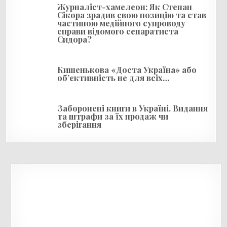
с
Журналіст-хамелеон: Як Степан
і
Сікора зрадив свою позицію та став
частиною медійного супроводу
в
справи відомого сепаратиста
Сидора?
Кишенькова «Доста Україна» або
об’єктивність не для всіх…
Заборонені книги в Україні. Видання
та штрафи за їх продаж чи
зберігання