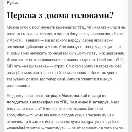
Русь»
.
Церква з двома головами?
Можна було б поспівчувати керівництву УПЦ МП, яка опинилася на
розтяжці між двох «зрад»: з одного боку, звинувачення від «братів
у Христі», з іншого — від власного народу, серед якого вони
покликані здійснювати місію. Але співчуття тепер у дефіциті — є
ті, кому воно належить по набагато більшому праву, ніж церковним
бюрократам із атрофованим моральним почуттям. Проблема УПЦ
МП геть «не шляхетна» — страх. Єпископи бояться втратити свої
позиції, опинитися в канонічній невизначеності. Вони так довго
таврували розкол, що тепер самі бояться опинитися в шкурі
розкольників.
В одному вони праві:
патріарх Московський нізащо не
погодиться з автокефалією УПЦ. Не визнає й затаврує.
А що
йому залишається? Якщо він учинить інакше, його «не
зрозуміють» ті, кому він давно продав усе, з власною душею
включно. Та й самого його, напевно, дуже роздратує те, що його
«канонічні території» танутимуть, — от-от залишиться патріархом