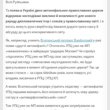
Всія Рубльовки.
Та
поява в Україні двох автокефальних православних церков
відкриває несподівані виклики й можливості для нового
раунду дипломатичних ігор і союзів у православному світі.
І в
когось можуть руки свербіти від бажання додати трохи хаосу й
абсурду до цього консервативного світу.
Як, наприклад, учинить
Вселенський патріарх Варфоломій
у разі
появи «другої автокефалії»? Оголосить УПЦ уже-не-МП
«неканонічною» в найкращих традиціях Москви? Чи спробує
«підхопити» УПЦ уже-не-МП під своє заступництво, надати
ситуації вигляду «тимчасових неузгодженостей», які буде
врегульовано в момент об’єднання українських церков? Так, це
може статися — за сорок біблійних років, коли помруть усі
владики, висвячені в РПЦ і УПЦ КП.
А може, Вселенський патріарх утратить ініціативу — автокефалію
УПЦ першими визнають його опоненти й затягнуть нову церкву-
сестру в «антиварфоломіївський» союз?
Тож УПЦ уже-не-МП може виявитися дуже затребуваною на