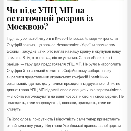
Чи піде УПЦ МП на
остаточний розрив із
Москвою?
Під час урочистої літургії в Києво-Печерській лаврі митрополит
Онуфрій заявив, що вважає Незалежність України промислом
Божим, і засудив «тих, хто напав на нашу країну й окупував нашу
землю». Втім, хто такі
ті
, він не уточнив. Слово «Росія», як і
раніше, — табу для предстоятеля УПЦ МП. Не було митрополита
Онуфрія й на спільній молитві в Софійському соборі, на яку
зібралися представники українських конфесій і релігійних
організацій, і до них долучилися президент із дружиною. Втім, не
дивно: глава УПЦ МП відомий своєю специфічною зарозумілістю
— любить наголошувати на винятковості й своїй, і своєї церкви. Не
приходить, коли запрошують, і, навпаки, приходить, коли не
кличуть.
Та його слова, присутність і відсутність саме тепер привертають
якнайпильнішу увагу. Від глави Української православної церкви,