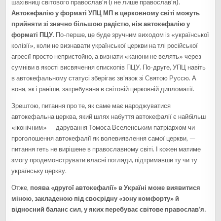
шахівниці світового православ’я (і не лише православ’я).
Автокефалію у форматі УПЦ МП в церковному світі можуть
прийняти зі значно більшою радістю, ніж автокефалію у
форматі ПЦУ.
По-перше, це буде зручним виходом із «української
колізії», коли не визнавати української церкви на тлі російської
агресії просто непристойно, а визнати «канони не велять» через
сумніви в якості висвячення єпископів ПЦУ. По-друге, УПЦ навіть
в автокефальному статусі зберігає зв’язок зі Святою Руссю. А
вона, як і раніше, затребувана в світовій церковній дипломатії.
Зрештою, питання про те, як саме має народжуватися
автокефальна церква, який шлях набуття автокефалії є найбільш
«іконічним» — дарування Томоса Вселенським патріархом чи
проголошення автокефалії як волевиявлення самої церкви, —
питання геть не вирішене в православному світі. І кожен матиме
змогу продемонструвати власні погляди, підтримавши ту чи ту
українську церкву.
Отже,
поява «другої автокефалії» в Україні може виявитися
міною, закладеною під своєрідну «зону комфорту» й
відносний баланс сил, у яких перебуває світове православ’я.