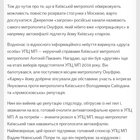
Тож до чуток про те, що в Київській митрополії обмірковують
можливість повністю розірвати стосунки з Москвою, варто
дослухатися. Джерелом «загрози» російські канали називають
самого митрополита Онуфрія, який нібито вже «пропрацьовує» в
напрямку автокефалії підлеглу йому Київську єпархію.
Водночас із відносного інформаційного небуття виринула «друга
особа» УПЦ МП — керуючий справами Київської митрополії
митрополит Антоній Паканич. Нагадаю, що він був «другим» іще
на етапі виборів предстоятеля УПЦ МП 2014 року. Він
балотувався, але поступився місцем митрополиту Онуфрію.
«Карму» йому добряче зіпсували дві обставини: участь в інтригах
Януковича проти митрополита Київського Володимира Сабодана
та «промосковська» репутація.
Нині він вийняв цю репутацію спідсподу, обтрусив із неї пил і,
зважаючи на все, готовий очолити антиавтокефальне крило в УПЦ
МП. А за потреби — вчинити розкол в УПЦ МП, якщо митрополит
Київський таки наважиться проголосити автокефалію.
Найімовірніше, цей проєкт підтримає головний спонсор УПЦ МП
Вадим Новінський. Попри те, що він перебуває за кордоном і