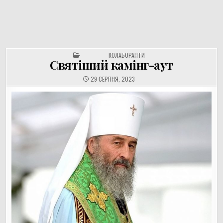
UNGVAR.UZ.UA
Перейти
до
вмісту
POSTED IN
КОЛАБОРАНТИ
Святіший камінг-аут
29 СЕРПНЯ, 2023