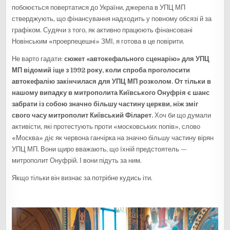
побоюється повертатися до України, джерела в УПЦ МП
стверджують, що фінансування надходить у повному обсязі й за
графіком. Судячи з того, як активно працюють фінансовані
Новінським «проерпецешні» ЗМІ, я готова в це повірити.
Не варто гадати:
сюжет «автокефального сценарію» для УПЦ
МП відомий іще з 1992 року, коли спроба проголосити
автокефалію закінчилася для УПЦ МП розколом. От тільки в
нашому випадку в митрополита Київського Онуфрія є шанс
забрати із собою
значно
більшу частину церкви, ніж зміг
свого часу митрополит Київський Філарет.
Хоч би що думали
активісти, які протестують проти «московських попів», слово
«Москва» діє як червона ганчірка на значно більшу частину вірян
УПЦ МП. Вони щиро вважають, що їхній предстоятель —
митрополит Онуфрій. І вони підуть за ним.
Якщо тільки він визнає за потрібне кудись іти.