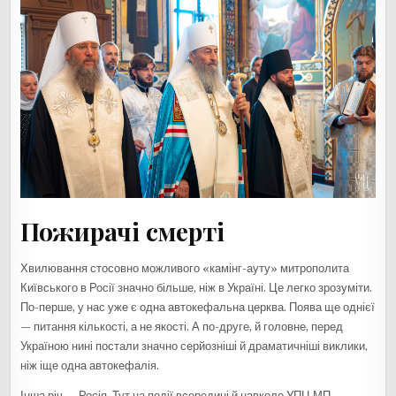
Пожирачі смерті
Хвилювання стосовно можливого «камінг-ауту» митрополита
Київського в Росії значно більше, ніж в Україні. Це легко зрозуміти.
По-перше, у нас уже є одна автокефальна церква. Поява ще однієї
— питання кількості, а не якості. А по-друге, й головне, перед
Україною нині постали значно серйозніші й драматичніші виклики,
ніж іще одна автокефалія.
Інша річ — Росія. Тут на події всередині й навколо УПЦ МП