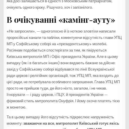
яка досі залишається в єдності з Московським патріархатом,
очікують одного кроку. Рішучого, хоч і запізнілого.
В очікуванні «камінг-ауту»
«Не запросили», — одноголосно й із ноткою зловтіхи написали
проросійські канали та пабліки, коментуючи відсутність глави УПЦ
МП у Софійському соборі на «президентському» молебні.
Росіянам подобається спостерігати за тим, як пікіруються
Київська митрополія МП і Офіс президента України. Але в цьому
випадку (як і в багатьох інших) вони видають бажане за дійсне:
захід у Софійському соборі відбувався по лінії Всеукраїнської
ради церков і релігійних організацій, тож УПЦ МП, яка входить до
цієї ради, не потребувала особливого запрошення. Глава УПЦ МП
просто не прийшов туди, де його ніхто, загалом, і не чекав.
Ігнорувати — і раду церков, і ПЦУ, й президентів України —
фірмовий стиль митрополита Онуфрія. І йому охоче платять тією
ж монетою.
Та в цьому випадку його відсутність підкреслює напруженість
моменту:
зважаючи на все, митрополит Київський готує якісь