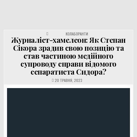
UNGVAR.UZ.UA
Перейти
до
вмісту
POSTED IN
КОЛАБОРАНТИ
Журналіст-хамелеон: Як Степан
Сікора зрадив свою позицію та
став частиною медійного
супроводу справи відомого
сепаратиста Сидора?
20 ТРАВНЯ, 2023