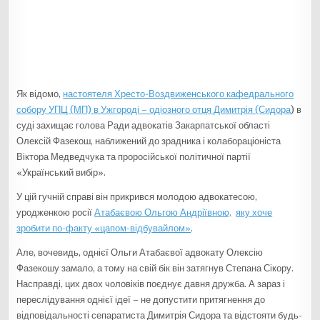
Як відомо,
настоятеля Хресто-Воздвиженського кафедрального
собору УПЦ (МП) в Ужгороді – одіозного отця Димитрія (Сидора
) в
суді захищає голова Ради адвокатів Закарпатської області
Олексій Фазекош, наближений до зрадника і колабораціоніста
Віктора Медведчука та проросійської політичної партії
«Український вибір».
У цій гучній справі він прикрився молодою адвокатесою,
уродженкою росії
Атабаєвою Ольгою Андріївною,
яку хоче
зробити по-факту «цапом-відбувайлом»
.
Але, вочевидь, однієї Ольги Атабаєвої адвокату Олексію
Фазекошу замало, а тому на свій бік він затягнув Степана Сікору.
Насправді, цих двох чоловіків поєднує давня дружба. А зараз і
переслідування однієї ідеї – не допустити притягнення до
відповідальності сепаратиста Димитрія Сидора та відстояти будь-