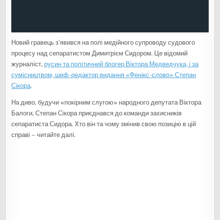
Новий гравець з’явився на полі медійного супроводу судового
процесу над сепаратистом Димитрієм Сидором. Це відомий
журналіст,
русин та політичний блогер Віктора Медведчука, і за
сумісництвом, шеф-редактор видання «Фенікс-слово» Степан
Сікора
.
На диво, будучи «покірним слугою» народного депутата Віктора
Балоги, Степан Сікора приєднався до команди захисників
сепаратиста Сидора. Хто він та чому змінив свою позицію в цій
справі – читайте далі.