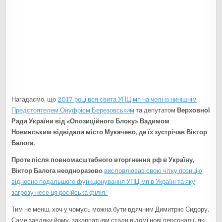
Нагадаємо, що
2017 році вся свита УПЦ мп на чолі із нинішнім
Предстоятелем Онуфрієм Березовським
та депутатом
Верховної
Ради України від «Опозиційного Блоку» Вадимом
Новинським відвідали місто Мукачево, де їх зустрічав Віктор
Балога.
Проте після повномасштабного вторгнення рф в Україну,
Віктор Балога неодноразово
висловлював свою чітку позицію
відносно подальшого функціонування УПЦ мп в Україні та яку
загрозу несе ця російська філія.
Тим не менш, хоч у чомусь можна бути вдячним Димитрію Сидору.
Саме завдяки йому, закарпатцям стали відомі нові персоналії, які