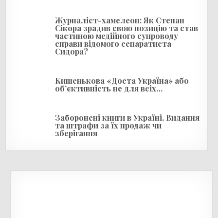
с
і
Журналіст-хамелеон: Як Степан
Сікора зрадив свою позицію та став
в
частиною медійного супроводу
справи відомого сепаратиста
Сидора?
Кишенькова «Доста Україна» або
об’єктивність не для всіх…
Заборонені книги в Україні. Видання
та штрафи за їх продаж чи
зберігання