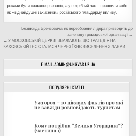
роками були «законсервовані», а у потрібний час – проявили себе
як «відчайдушні захисники» російського плацдарму впливу.
Н
Безвихідь Брензовича: як переобрання лідера призводить до
а
занепаду громадської організації →
← У МОСКОВСЬКІЙ ЦЕРКВІ ВВАЖАЮТЬ, ЩО ТРАГЕДІЯ НА
в
КАХОВСЬКІЙ ГЕС СТАЛАСЯ ЧЕРЕЗ ЇХНЄ ВИСЕЛЕННЯ З ЛАВРИ
і
г
E-MAIL: ADMIN@UNGVAR.UZ.UA
а
ц
і
ПОПУЛЯРНІ СТАТТІ
я
Ужгород – 10 цікавих фактів про які
з
не завжди розповідають туристам
а
п
Кому потрібна “Велика Угорщина”?
и
(частина 1)