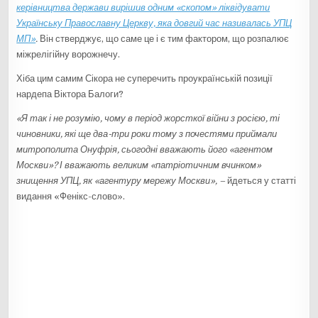
керівництва держави вирішив одним «скопом» ліквідувати
Українську Православну Церкву, яка довгий час називалась УПЦ
МП»
.
Він стверджує, що саме це і є тим фактором, що розпалює
міжрелігійну ворожнечу.
Хіба цим самим Сікора не суперечить проукраїнській позиції
нардепа Віктора Балоги?
«Я так і не розумію, чому в період жорсткої війни з росією, ті
чиновники, які ще два-три роки тому з почестями приймали
митрополита Онуфрія, сьогодні вважають його «агентом
Москви»? І вважають великим «патріотичним вчинком»
знищення УПЦ, як «агентуру мережу Москви», –
йдеться у статті
видання «Фенікс-слово».