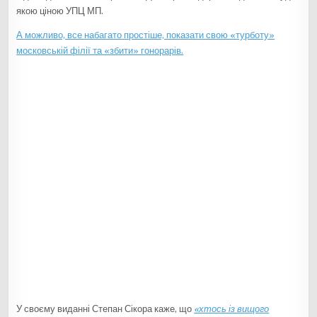
якою ціною УПЦ МП.
А можливо, все набагато простіше, показати свою «турботу»
московській філії та «збити» гонорарів.
У своєму виданні Степан Сікора каже, що
«хтось із вищого