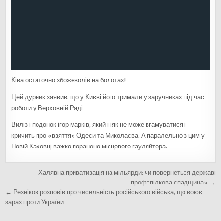
Ківа остаточно збожеволів на болотах!
Цей дурник заявив, що у Києві його тримали у заручниках під час
роботи у Верховній Раді
Виліз і подонок ігор марків, який ніяк не може вгамуватися і
кричить про «взяття» Одеси та Миколаєва. А паралельно з цим у
Новій Каховці важко поранено місцевого гауляйтера.
Н
Халявна приватизація на мільярди: чи повернеться державі
а
профспілкова спадщина» →
← Резніков розповів про чисельність російського війська, що воює
в
зараз проти України
і