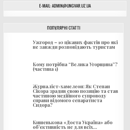
г
E-MAIL: ADMIN@UNGVAR.UZ.UA
а
ц
і
ПОПУЛЯРНІ СТАТТІ
я
Ужгород – 10 цікавих фактів про які
з
не завжди розповідають туристам
а
п
Кому потрібна “Велика Угорщина”?
и
(частина 1)
с
і
Журналіст-хамелеон: Як Степан
Сікора зрадив свою позицію та став
в
частиною медійного супроводу
справи відомого сепаратиста
Сидора?
Кишенькова «Доста Україна» або
об’єктивність не для всіх…