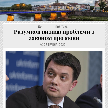
UNGVAR.UZ.UA
Перейти
до
вмісту
POSTED IN
ПОЛІТИКА
Разумков визнав проблеми з
законом про мови
27 ТРАВНЯ, 2020