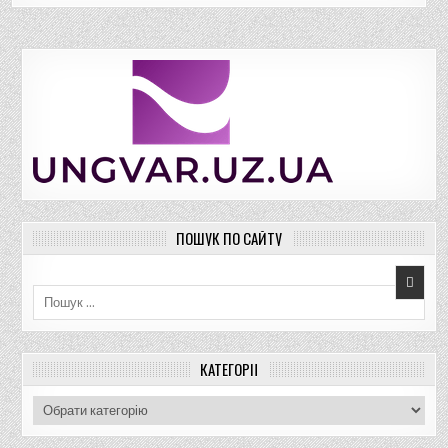
ПОШУК ПО САЙТУ
Пошук для:
КАТЕГОРІЇ
К
а
т