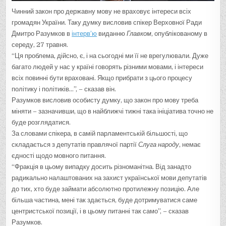
Чинний закон про державну мову не враховує інтереси всіх
громадян України. Таку думку висловив спікер Верховної Ради
Дмитро Разумков в
інтерв’ю
виданню
Главком
, опублікованому в
середу, 27 травня.
“Ця проблема, дійсно, є, і на сьогодні ми її не врегулювали. Дуже
багато людей у ​​нас у країні говорять різними мовами, і інтереси
всіх повинні бути враховані. Якщо прибрати з цього процесу
політику і політиків…”, – сказав він.
Разумков висловив особисту думку, що закон про мову треба
міняти – зазначивши, що в найближчі тижні така ініціатива точно не
буде розглядатися.
За словами спікера, в самій парламентській більшості, що
складається з депутатів правлячої партії
Слуга народу
, немає
єдності щодо мовного питання.
“Фракція в цьому випадку досить різноманітна. Від занадто
радикально налаштованих на захист української мови депутатів
до тих, хто буде займати абсолютно протилежну позицію. Але
більша частина, мені так здається, буде дотримуватися саме
центристської позиції, і в цьому питанні так само”, – сказав
Разумков.