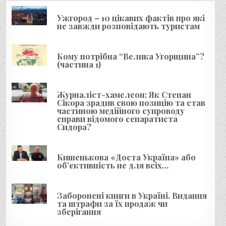
і
я
Ужгород – 10 цікавих фактів про які
не завжди розповідають туристам
з
а
Кому потрібна “Велика Угорщина”?
п
(частина 1)
и
с
Журналіст-хамелеон: Як Степан
і
Сікора зрадив свою позицію та став
частиною медійного супроводу
в
справи відомого сепаратиста
Сидора?
Кишенькова «Доста Україна» або
об’єктивність не для всіх…
Заборонені книги в Україні. Видання
та штрафи за їх продаж чи
зберігання