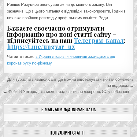
Раніше Разумков анонсував зміни до мовного закону. Він
зазначив, що з цього питання є відповідні законопроекти, і один з
них вже пройшов розгляд у профільному комітеті Ради.
Бажаєте своєчасно отримувати
інформацію про нові статті сайту –
підписуйтесь на наш
Телеграм-канал
:
https://t.me/ungvar_uz
Читайте також:
в Україні лікарів і чиновників захищають від
коронавірусу по-різному
Н
Для туристів з’явився сайт, де можна відстежувати зняття обмежень
а
на подорожі →
← Фейк: В Ужгороді «зникло» радіоактивне джерело, ЄС у небезпеці
в
і
E-MAIL: ADMIN@UNGVAR.UZ.UA
г
а
ц
ПОПУЛЯРНІ СТАТТІ