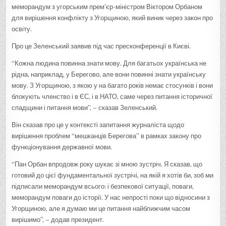
меморандум з угорським прем’єр-міністром Віктором Орбаном
для вирішення конфлікту з Угорщиною, який виник через закон про
освіту.
Про це Зеленський заявив під час пресконференції в Києві.
“Кожна людина повинна знати мову. Для багатьох українська не
рідна, наприклад, у Берегово, але вони повинні знати українську
мову. З Угорщиною, з якою у на багато років немає стосунків і вони
блокують членство і в ЄС, і в НАТО, саме через питання історичної
спадщини і питання мови”, – сказав Зеленський.
Він сказав про це у контексті запитання журналіста щодо
вирішення проблем “мешканців Берегова” в рамках закону про
функціонування державної мови.
“Пан Орбан впродовж року шукає зі мною зустріч. Я сказав, що
готовий до цієї фундаментальної зустрічі, на якій я хотів би, зоб ми
підписали меморандум всього: і безпекової ситуації, поваги,
меморандум поваги до історії. У нас непрості поки що відносини з
Угорщиною, але я думаю ми це питання найближчим часом
вирішимо”, – додав президент.