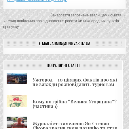
Н
Закарпаття заповнене звалищами сміття →
а
← Уряд повідомив про відновлення роботи 66 міжнародних пунктів
пропуску
в
і
E-MAIL: ADMIN@UNGVAR.UZ.UA
г
а
ц
ПОПУЛЯРНІ СТАТТІ
і
я
Ужгород – 10 цікавих фактів про які
не завжди розповідають туристам
з
а
Кому потрібна “Велика Угорщина”?
п
(частина 1)
и
с
Журналіст-хамелеон: Як Степан
і
Сікора зрадив свою позицію та став