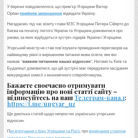
У березні повідомлялося, що прем’єр Угорщини Віктор
Орбан
прийняв запрошення
відвідати Україну.
Нагадаємо, під час візиту глави МЗС Угорщини Петера Сійярто до
Києва на початку лютого Україна та Угорщина домовилися про
умови, за яких відбудеться зустріч лідерів України і Угорщини.
Угорський міністр не став пов’язувати проведення переговорів на
найвищому рівні із вирішенням питання мови освіти, яке він
назвав “
важким питанням наших відносин
“. Натомість Київ та
Будапешт домовилися, що цій зустрічі має передувати засідання
міжурядової комісії з економічного співробітництва.
Бажаєте своєчасно отримувати
інформацію про нові статті сайту –
підписуйтесь на наш
Телеграм-канал
:
https://t.me/ungvar_uz
Ще декілька статей щодо непростих українсько-угорських
відносин:
П
ро втручання з боку Угорщини та Росії
, про
відмічання сторіччя
укладання Тріанонського договору
.