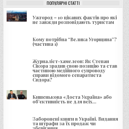
ПОПУЛЯРНІ СТАТТІ
ц
і
Ужгород – 10 цікавих фактів про які
я
не завжди розповідають туристам
з
а
Кому потрібна “Велика Угорщина”?
(частина 1)
п
и
Журналіст-хамелеон: Як Степан
с
Сікора зрадив свою позицію та став
і
частиною медійного супроводу
справи відомого сепаратиста
в
Сидора?
Кишенькова «Доста Україна» або
об’єктивність не для всіх…
Заборонені книги в Україні. Видання
та штрафи за їх продаж чи
зберігання