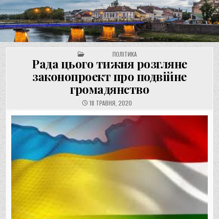
UNGVAR.UZ.UA
Перейти
до
вмісту
POSTED IN
ПОЛІТИКА
Рада цього тижня розгляне
законопроект про подвійне
громадянство
18 ТРАВНЯ, 2020