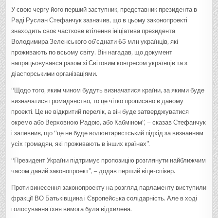
У свою чергу його перший заступник, представник президента в
Раді Руслан Стефанчук зазначив, що в цьому законопроекті
знаходить своє часткове втілення ініціатива президента
Володимира Зеленського об’єднати 65 млн українців, які
проживають по всьому світу. Він нагадав, що документ
напрацьовувався разом зі Світовим конгресом українців та з
діаспорськими організаціями.
“Щодо того, яким чином будуть визначатися країни, за якими буде
визначатися громадянство, то це чітко прописано в даному
проекті. Це не відкритий перелік, а він буде затверджуватися
окремо або Верховною Радою, або Кабміном”, – сказав Стефанчук
і запевнив, що “це не буде волюнтаристський підхід за визнанням
усіх громадян, які проживають в інших країнах”.
“Президент України підтримує пропозицію розглянути найближчим
часом даний законопроект”, – додав перший віце-спікер.
Проти винесення законопроекту на розгляд парламенту виступили
фракції ВО Батьківщина і Європейська солідарність. Але в ході
голосування їхня вимога була відхилена.