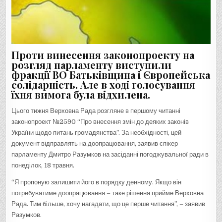
Проти винесення законопроекту на
розгляд парламенту виступили
фракції ВО Батьківщина і Європейська
солідарність. Але в ході голосування
їхня вимога була відхилена.
Цього тижня Верховна Рада розгляне в першому читанні
законопроект №2590 “Про внесення змін до деяких законів
України щодо питань громадянства”. За необхідності, цей
документ відправлять на доопрацювання, заявив спікер
парламенту Дмитро Разумков на засіданні погоджувальної ради в
понеділок, 18 травня.
“Я пропоную залишити його в порядку денному. Якщо він
потребуватиме доопрацювання – таке рішення прийме Верховна
Рада. Тим більше, хочу нагадати, що це перше читання”, – заявив
Разумков.