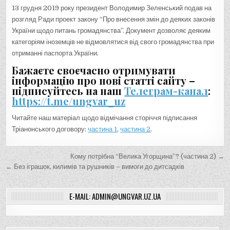
13 грудня 2019 року президент Володимир Зеленський подав на
розгляд Ради проект закону “Про внесення змін до деяких законів
України щодо питань громадянства”. Документ дозволяє деяким
категоріям іноземців не відмовлятися від свого громадянства при
отриманні паспорта України.
Бажаєте своєчасно отримувати
інформацію про нові статті сайту –
підписуйтесь на наш
Телеграм-канал
:
https://t.me/ungvar_uz
Читайте наш матеріал щодо відмічання сторіччя підписання
Тріанонського договору:
частина 1
,
частина 2
.
Н
Кому потрібна “Велика Угорщина”? (частина 2) →
а
← Без іграшок, килимів та рушників – вимоги до дитсадків
в
E-MAIL: ADMIN@UNGVAR.UZ.UA
і
г
а