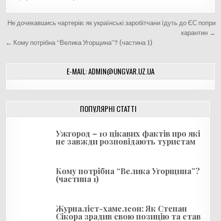
Н
Не дочекавшись чартерів: як українські заробітчани їдуть до ЄС попри
а
карантин →
← Кому потрібна “Велика Угорщина”? (частина 1)
в
і
E-MAIL: ADMIN@UNGVAR.UZ.UA
г
а
ц
ПОПУЛЯРНІ СТАТТІ
і
я
Ужгород – 10 цікавих фактів про які
не завжди розповідають туристам
з
а
Кому потрібна “Велика Угорщина”?
п
(частина 1)
и
с
Журналіст-хамелеон: Як Степан
і
Сікора зрадив свою позицію та став