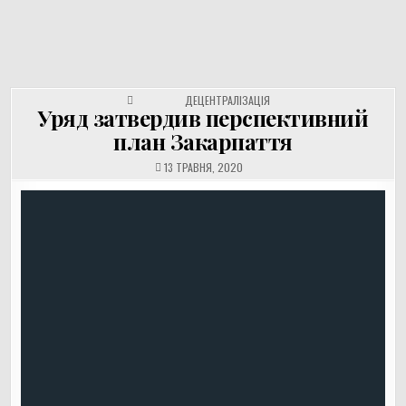
UNGVAR.UZ.UA
Перейти
до
вмісту
POSTED IN
ДЕЦЕНТРАЛІЗАЦІЯ
Уряд затвердив перспективний
план Закарпаття
13 ТРАВНЯ, 2020