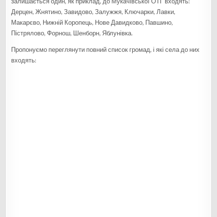
залишається один, як приклад, до Мукачівської ОТГ входять:
Дерцен, Жнятино, Завидово, Залужжя, Ключарки, Лавки,
Макарєво, Нижній Коропець, Нове Давидково, Павшино,
Пістрялово, Форнош, Шенборн, Яблунівка.
Пропонуємо переглянути повний список громад, і які села до них
входять: