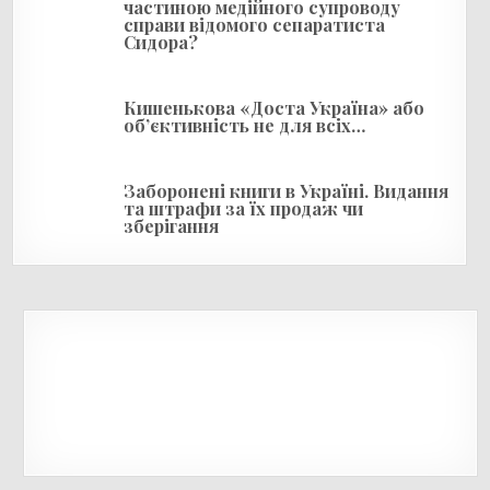
частиною медійного супроводу
в
справи відомого сепаратиста
Сидора?
Кишенькова «Доста Україна» або
об’єктивність не для всіх…
Заборонені книги в Україні. Видання
та штрафи за їх продаж чи
зберігання