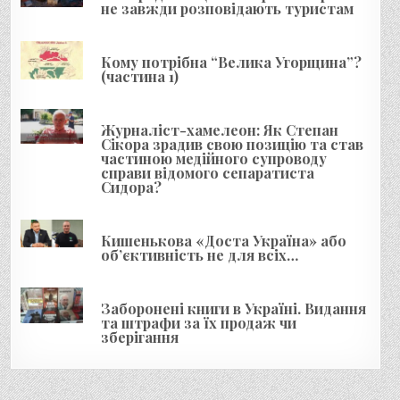
я
не завжди розповідають туристам
з
а
Кому потрібна “Велика Угорщина”?
(частина 1)
п
и
Журналіст-хамелеон: Як Степан
с
Сікора зрадив свою позицію та став
і
частиною медійного супроводу
справи відомого сепаратиста
в
Сидора?
Кишенькова «Доста Україна» або
об’єктивність не для всіх…
Заборонені книги в Україні. Видання
та штрафи за їх продаж чи
зберігання