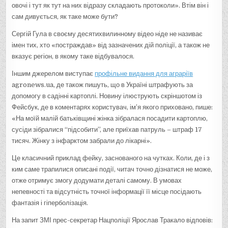
овочі і тут як тут на них відразу складають протоколи». Втім він і
сам дивується, як таке може бути?
Сергій Гула в своєму десятихвилинному відео ніде не називає
імен тих, хто «постраждав» від зазначених дій поліції, а також не
вказує регіон, в якому таке відбувалося.
Іншим джерелом виступає
профільне видання для аграріїв
agronews.ua, де також пишуть, що в Україні штрафують за
допомогу в садінні картоплі. Новину ілюструють скріншотом із
Фейсбук, де в коментарях користувач, ім’я якого приховано, пише:
«На моїй малій батьківщині жінка зібралася посадити картоплю,
сусіди зібралися “підсобити”, але приїхав патруль – штраф 17
тисяч. Жінку з інфарктом забрали до лікарні».
Це класичний приклад фейку, заснованого на чутках. Коли, де і з
ким саме трапилися описані події, читач точно дізнатися не може,
отже отримує змогу додумати деталі самому. В умовах
непевності та відсутність точної інформації її місце посідають
фантазія і гіперболізація.
На запит ЗМІ прес-секретар Нацполіції Ярослав Тракало відповів: