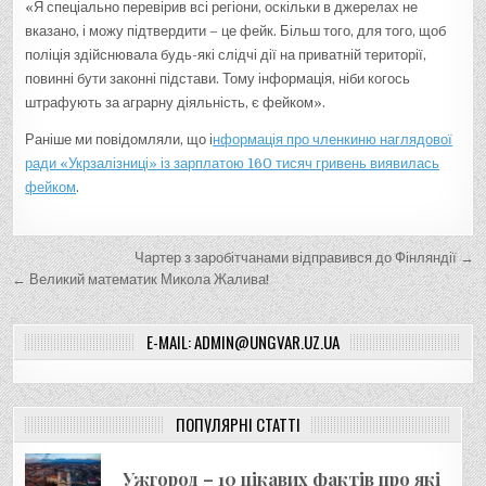
«Я спеціально перевірив всі регіони, оскільки в джерелах не
вказано, і можу підтвердити – це фейк. Більш того, для того, щоб
поліція здійснювала будь-які слідчі дії на приватній території,
повинні бути законні підстави. Тому інформація, ніби когось
штрафують за аграрну діяльність, є фейком».
Раніше ми повідомляли, що і
нформація про членкиню наглядової
ради «Укрзалізниці» із зарплатою 160 тисяч гривень виявилась
фейком
.
Н
Чартер з заробітчанами відправився до Фінляндії →
а
← Великий математик Микола Жалива!
в
E-MAIL: ADMIN@UNGVAR.UZ.UA
і
г
а
ПОПУЛЯРНІ СТАТТІ
ц
і
Ужгород – 10 цікавих фактів про які