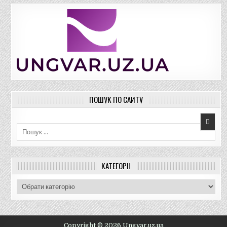
ПОШУК ПО САЙТУ
Пошук для:
КАТЕГОРІЇ
К
а
т
е
г
Copyright © 2026 Ungvar.uz.ua