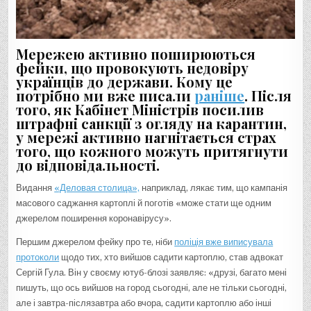
Мережею активно поширюються
фейки, що провокують недовіру
українців до держави. Кому це
потрібно ми вже писали
раніше
. Після
того, як Кабінет Міністрів посилив
штрафні санкції з огляду на карантин,
у мережі активно нагнітається страх
того, що кожного можуть притягнути
до відповідальності.
Видання
«Деловая столица»,
наприклад, лякає тим, що кампанія
масового саджання картоплі й поготів «може стати ще одним
джерелом поширення коронавірусу».
Першим джерелом фейку про те, ніби
поліція вже виписувала
протоколи
щодо тих, хто вийшов садити картоплю, став адвокат
Сергій Гула. Він у своєму ютуб-блозі заявляє: «друзі, багато мені
пишуть, що ось вийшов на город сьогодні, але не тільки сьогодні,
але і завтра-післязавтра або вчора, садити картоплю або інші