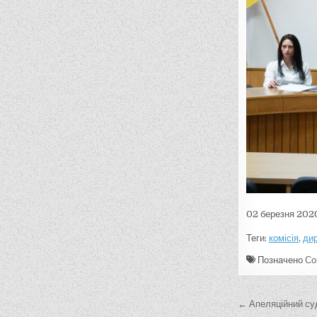
02 березня 202
Теги:
комісія
,
ди
Позначено
Со
Н
а
← Апеляційний суд