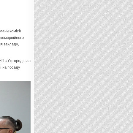
ени комісії
екомерційного
я закладу,
КНП «Ужгородська
ї на посаду