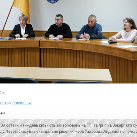
0р.
ректор
,
поліклініка
ціо
За останній тиждень кількість захворювань на ГРІ та грип на Закарпатті 
 у Львові скасував скандальне рішення мера Ужгорода Андріїва по поло