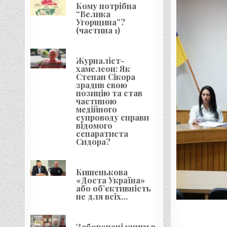
Кому потрібна
“Велика
Угорщина”?
(частина 1)
Журналіст-
хамелеон: Як
Степан Сікора
зрадив свою
позицію та став
частиною
медійного
супроводу справи
відомого
сепаратиста
Сидора?
Кишенькова
«Доста Україна»
або об’єктивність
не для всіх…
Заборонені книги в