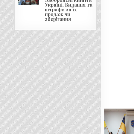
Україні. Видання та
штрафи за їх
продаж чи
зберігання