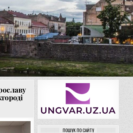
рославу
жгороді
ПОШУК ПО САЙТУ