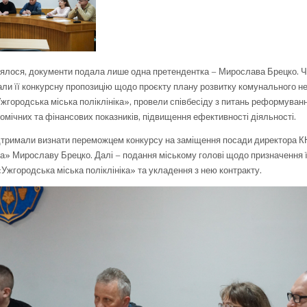
ялося, документи подала лише одна претендентка – Мирослава Брецко. Чл
али її конкурсну пропозицію щодо проєкту плану розвитку комунального н
жгородська міська поліклініка», провели співбесіду з питань реформуванн
омічних та фінансових показників, підвищення ефективності діяльності.
дтримали визнати переможцем конкурсу на заміщення посади директора 
іка» Мирославу Брецко. Далі – подання міському голові щодо призначення ї
Ужгородська міська поліклініка» та укладення з нею контракту.