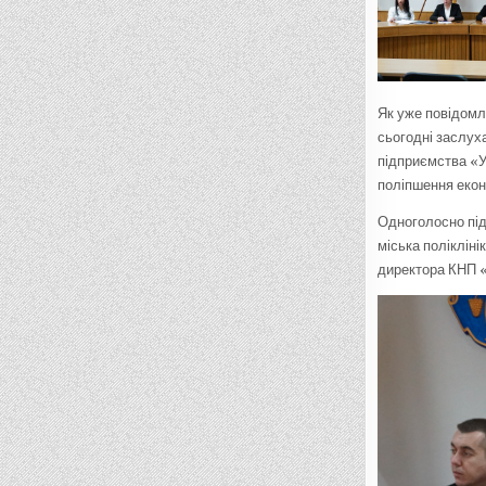
Як уже повідомл
сьогодні заслух
підприємства «У
поліпшення екон
Одноголосно пі
міська поліклін
директора КНП «