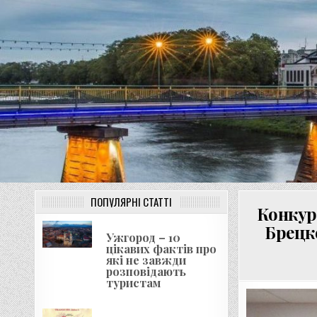
UNGVAR.UZ.UA
Перейти
до
вмісту
ПОПУЛЯРНІ СТАТТІ
Конкур
Брецк
Ужгород – 10
цікавих фактів про
які не завжди
розповідають
туристам