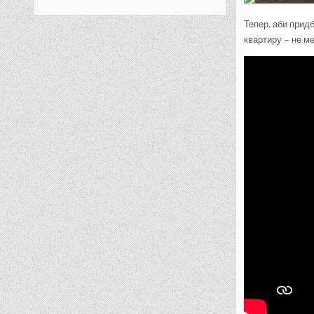
Тепер, аби придб
квартиру – не м