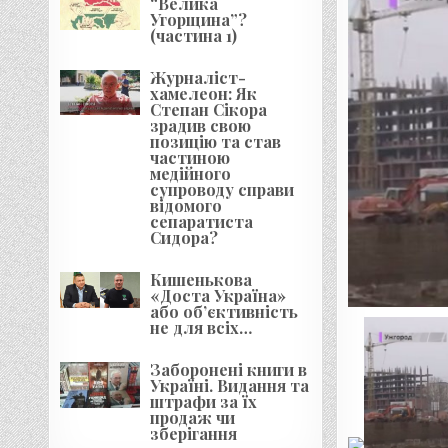
“Велика
Угорщина”?
(частина 1)
Журналіст-
хамелеон: Як
Степан Сікора
зрадив свою
позицію та став
частиною
медійного
супроводу справи
відомого
сепаратиста
Сидора?
Кишенькова
«Доста Україна»
або об’єктивність
не для всіх…
Заборонені книги в
Україні. Видання та
штрафи за їх
продаж чи
зберігання