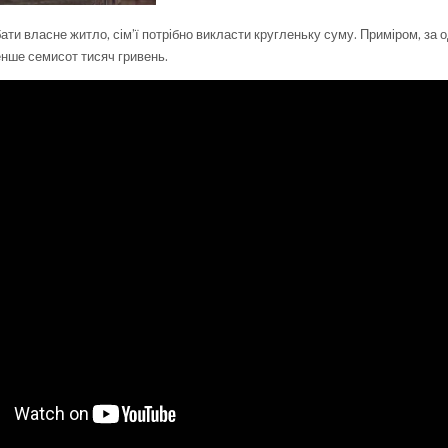
ати власне житло, сім’ї потрібно викласти кругленьку суму. Приміром, за 
енше семисот тисяч гривень.