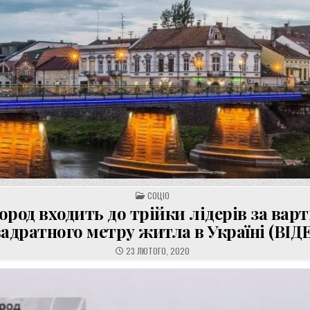
POSTED
СОЦІО
IN
ород входить до трійки лідерів за вар
адратного метру житла в Україні (ВІД
23 ЛЮТОГО, 2020