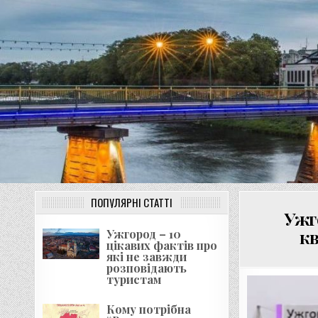
Перейти
до
вмісту
ПОПУЛЯРНІ СТАТТІ
Ужг
кв
Ужгород – 10
цікавих фактів про
які не завжди
розповідають
туристам
Кому потрібна